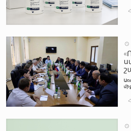
«
ս
շ
Առ
մի