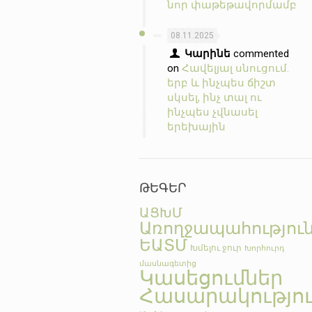
նոր փաթեթավորմամբ
08.11.2025
Կարինե
commented
on
Հավելյալ սնուցում.
երբ և ինչպես ճիշտ
սկսել, ինչ տալ ու
ինչպես չվնասել
երեխային
ԹԵԳԵՐ
ԱՑԽՄ
Առողջապահությու
ԵԱՏՄ
Խմելու ջուր
Խորհուրդ
մասնագետից
Կասեցումներ
Հասարակությո