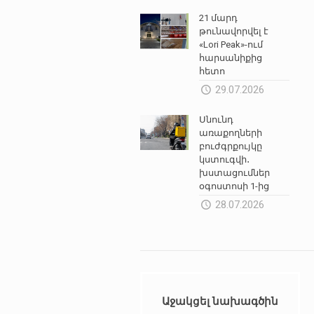
21 մարդ
թունավորվել է
«Lori Peak»-ում
հարսանիքից
հետո
29.07.2026
Սնունդ
առաքողների
բուժգրքույկը
կստուգվի․
խստացումներ
օգոստոսի 1-ից
28.07.2026
Աջակցել նախագծին