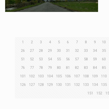
1
2
3
4
5
6
7
8
9
10
26
27
28
29
30
31
32
33
34
35
51
52
53
54
55
56
57
58
59
60
76
77
78
79
80
81
82
83
84
85
101
102
103
104
105
106
107
108
109
110
126
127
128
129
130
131
132
133
134
135
151
152
1