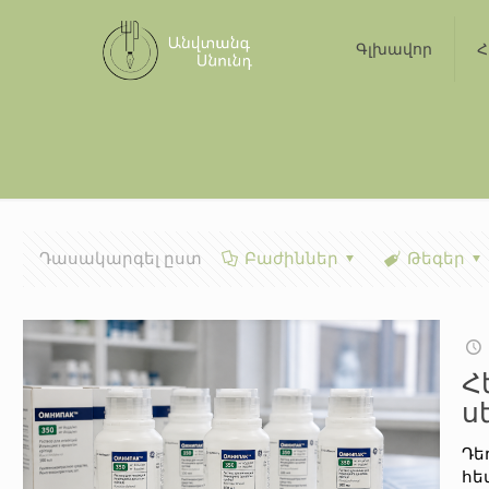
Գլխավոր
Հ
Դասակարգել ըստ
Բաժիններ
Թեգեր
Հ
ս
Դե
հե