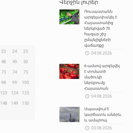
Վերջին լուրեր
Ռուսաստանն
արգելափակել է
Հայաստանից
ներկրված 70
հազար շիշ
ըմպելիքների
վաճառքը
23
24
25
04.08.2026
48
49
50
6 ամսով արգելվել
է տոմատի
73
74
75
մածուկի
98
99
100
ներկրումը
Հայաստան
123
124
125
04.08.2026
148
149
150
Սպասվում է
կարճատև անձրև
և ամպրոպ
03.08.2026