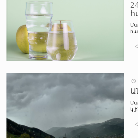
2
հ
Մայ
հա
Ա
Մա
կլ