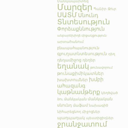
Մանկապարտեզ
Մարզեր
Պանիր
Ջուր
ՍԱՏՄ
Սնունդ
Տնտեսություն
Փորձաքննություն
անբարեխիղճ մրցակցություն
արտահանում
բնապահպանություն
գյուղատնտեսություն
դեղ
դեղամիջոց
դեղեր
եղանակ
թունավորում
թունաքիմիկատներ
խմբի
խախտումներ
ահազանգ
կաթնամթերք
կեղծված
մանկական
մանկական
ձու
սնունդ
մաֆամ
նախագիծ
նիհարեցնող միջոցներ
պաղպաղակ
պեստիցիդներ
ջրանջատում