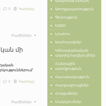
Անվտանգ սնունդ
0
Կարդալ
Առողջապահություն
Գիտություն
ԵԱՏՄ
Լրահոս
Բաժիններ
Խորհուրդներ
կան մի
Կենսաբանական
ակտիվ հավելումներ
Հանրային
ողական
առողջություն
կություններում՝
Հասարակություն
0
Կարդալ
Հարցազրույցներ
Հոդվածներ
Մակնշումներ
Բաժիններ