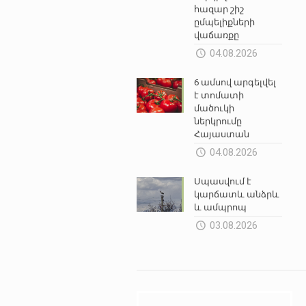
հազար շիշ
ըմպելիքների
վաճառքը
04.08.2026
6 ամսով արգելվել
է տոմատի
մածուկի
ներկրումը
Հայաստան
04.08.2026
Սպասվում է
կարճատև անձրև
և ամպրոպ
03.08.2026