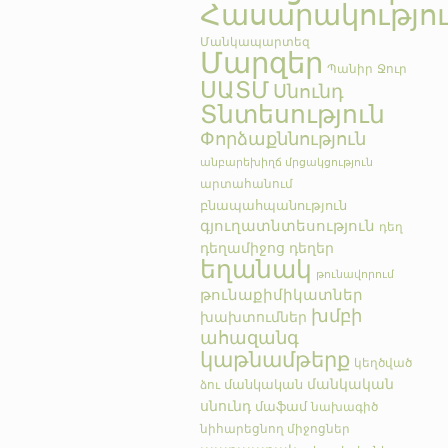
Հասարակությո
Մանկապարտեզ
Մարզեր
Պանիր
Ջուր
ՍԱՏՄ
Սնունդ
Տնտեսություն
Փորձաքննություն
անբարեխիղճ մրցակցություն
արտահանում
բնապահպանություն
գյուղատնտեսություն
դեղ
դեղամիջոց
դեղեր
եղանակ
թունավորում
թունաքիմիկատներ
խմբի
խախտումներ
ահազանգ
կաթնամթերք
կեղծված
մանկական
մանկական
ձու
սնունդ
մաֆամ
նախագիծ
նիհարեցնող միջոցներ