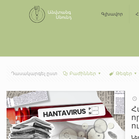
Գլխավոր
Հ
Դասակարգել ըստ
Բաժիններ
Թեգեր
Հ
ո
ո
Նե