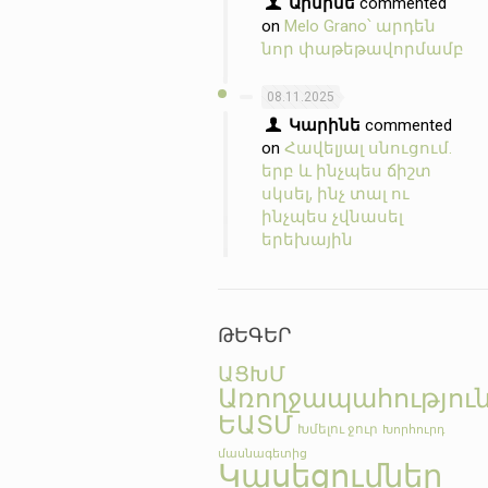
Արմինե
commented
on
Melo Grano՝ արդեն
նոր փաթեթավորմամբ
08.11.2025
Կարինե
commented
on
Հավելյալ սնուցում.
երբ և ինչպես ճիշտ
սկսել, ինչ տալ ու
ինչպես չվնասել
երեխային
ԹԵԳԵՐ
ԱՑԽՄ
Առողջապահությու
ԵԱՏՄ
Խմելու ջուր
Խորհուրդ
մասնագետից
Կասեցումներ