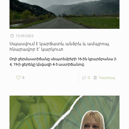
15.09.2025
Սպասվում է կարճատև անձրև և ամպրոպ,
հնարավոր է՝ կարկուտ
Օդի ջերմաստիճանը սեպտեմբերի 16-ին կբարձրանա 2-
4, 19-ի ցերեկը կնվազի 4-5 աստիճանով։
8
0
Կարդալ