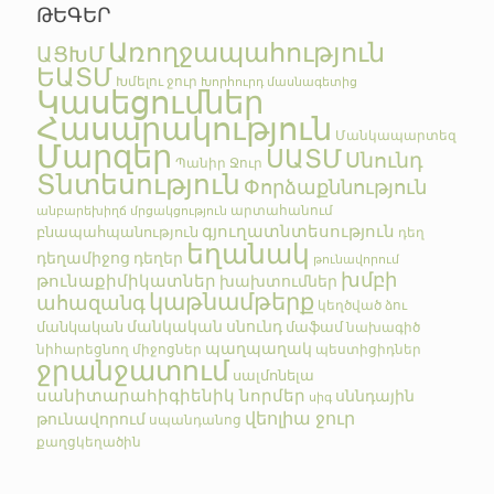
ԹԵԳԵՐ
Առողջապահություն
ԱՑԽՄ
ԵԱՏՄ
Խմելու ջուր
Խորհուրդ մասնագետից
Կասեցումներ
Հասարակություն
Մանկապարտեզ
Մարզեր
ՍԱՏՄ
Սնունդ
Պանիր
Ջուր
Տնտեսություն
Փորձաքննություն
արտահանում
անբարեխիղճ մրցակցություն
գյուղատնտեսություն
բնապահպանություն
դեղ
եղանակ
դեղամիջոց
դեղեր
թունավորում
խմբի
թունաքիմիկատներ
խախտումներ
կաթնամթերք
ահազանգ
կեղծված
ձու
մանկական սնունդ
մանկական
մաֆամ
նախագիծ
պաղպաղակ
նիհարեցնող միջոցներ
պեստիցիդներ
ջրանջատում
սալմոնելա
սանիտարահիգիենիկ նորմեր
սննդային
սիգ
վեոլիա ջուր
թունավորում
սպանդանոց
քաղցկեղածին