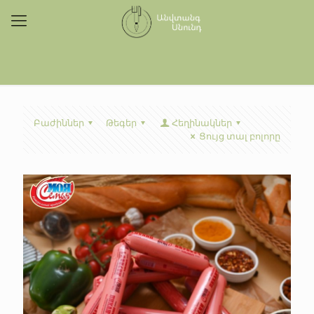
Բաժիններ
Թեգեր
Հեղինակներ
Ցույց տալ բոլորը