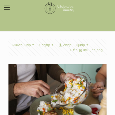
Բաժիններ
Թեգեր
Հեղինակներ
Ցույց տալ բոլորը