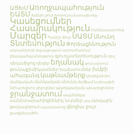
Առողջապահություն
ԱՑԽՄ
ԵԱՏՄ
Խմելու ջուր
Խորհուրդ մասնագետից
Կասեցումներ
Հասարակություն
Մանկապարտեզ
Մարզեր
ՍԱՏՄ
Սնունդ
Պանիր
Ջուր
Տնտեսություն
Փորձաքննություն
արտահանում
անբարեխիղճ մրցակցություն
գյուղատնտեսություն
բնապահպանություն
դեղ
եղանակ
դեղամիջոց
դեղեր
թունավորում
խմբի
թունաքիմիկատներ
խախտումներ
կաթնամթերք
ահազանգ
կեղծված
ձու
մանկական սնունդ
մանկական
մաֆամ
նախագիծ
պաղպաղակ
նիհարեցնող միջոցներ
պեստիցիդներ
ջրանջատում
սալմոնելա
սանիտարահիգիենիկ նորմեր
սննդային
սիգ
վեոլիա ջուր
թունավորում
սպանդանոց
քաղցկեղածին