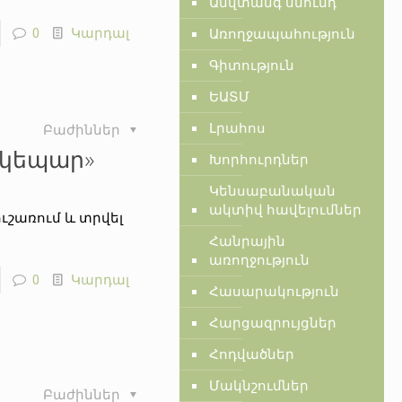
Անվտանգ սնունդ
0
Կարդալ
Առողջապահություն
Գիտություն
ԵԱՏՄ
Լրահոս
Բաժիններ
սկեպար»
Խորհուրդներ
Կենսաբանական
ակտիվ հավելումներ
շառում և տրվել
Հանրային
առողջություն
0
Կարդալ
Հասարակություն
Հարցազրույցներ
Հոդվածներ
Մակնշումներ
Բաժիններ