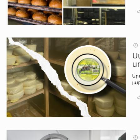
Ս
ս
Ար
լա