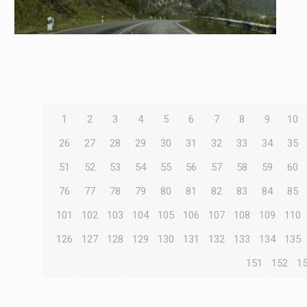
1
2
3
4
5
6
7
8
9
10
26
27
28
29
30
31
32
33
34
35
51
52
53
54
55
56
57
58
59
60
76
77
78
79
80
81
82
83
84
85
101
102
103
104
105
106
107
108
109
110
126
127
128
129
130
131
132
133
134
135
151
152
1