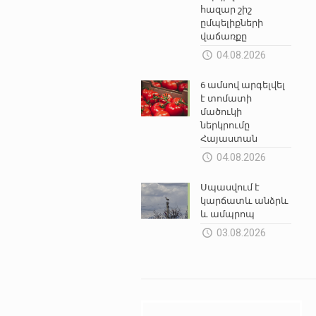
հազար շիշ
ըմպելիքների
վաճառքը
04.08.2026
6 ամսով արգելվել
է տոմատի
մածուկի
ներկրումը
Հայաստան
04.08.2026
Սպասվում է
կարճատև անձրև
և ամպրոպ
03.08.2026