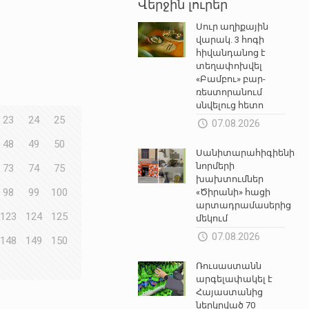
Վերջին լուրեր
Սուր աղիքային
վարակ. 3 հոգի
հիվանդանոց է
տեղափոխվել
«Բամբու» բար-
ռեստորանում
սնվելուց հետո
23
24
25
07.08.2026
48
49
50
Սանիտարահիգիենիկ
նորմերի
73
74
75
խախտումներ
98
99
100
«Ծիրանի» հացի
արտադրամասերից
123
124
125
մեկում
07.08.2026
148
149
150
Ռուսաստանն
արգելափակել է
Հայաստանից
ներկրված 70