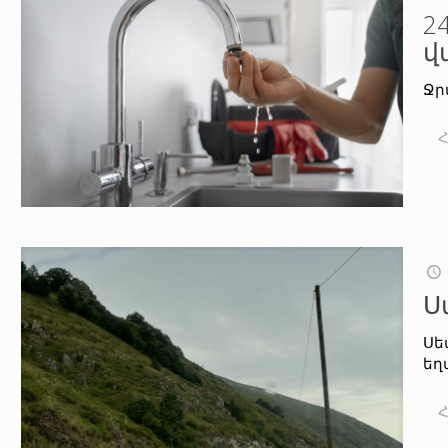
2
վ
Ջր
Ս
Սե
եղ