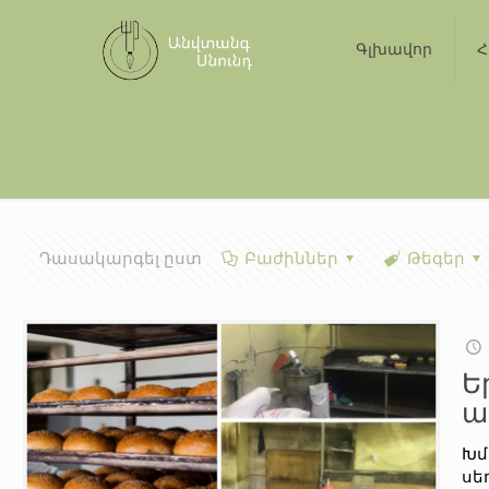
Գլխավոր
Հ
Դասակարգել ըստ
Բաժիններ
Թեգեր
Ե
ա
Խմ
սե