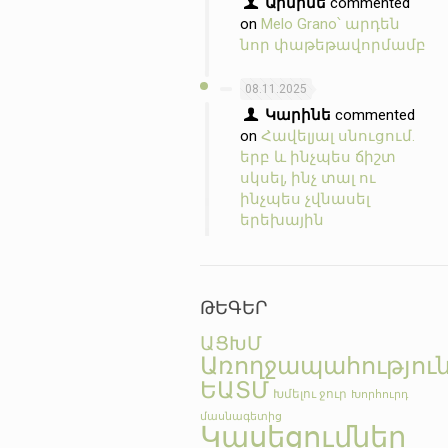
Արմինե
commented
on
Melo Grano՝ արդեն
նոր փաթեթավորմամբ
08.11.2025
Կարինե
commented
on
Հավելյալ սնուցում.
երբ և ինչպես ճիշտ
սկսել, ինչ տալ ու
ինչպես չվնասել
երեխային
ԹԵԳԵՐ
ԱՑԽՄ
Առողջապահությու
ԵԱՏՄ
Խմելու ջուր
Խորհուրդ
մասնագետից
Կասեցումներ