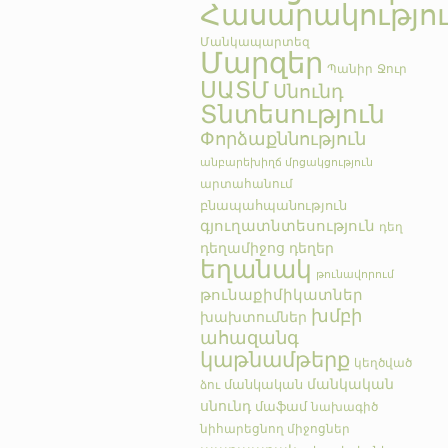
Հասարակությո
Մանկապարտեզ
Մարզեր
Պանիր
Ջուր
ՍԱՏՄ
Սնունդ
Տնտեսություն
Փորձաքննություն
անբարեխիղճ մրցակցություն
արտահանում
բնապահպանություն
գյուղատնտեսություն
դեղ
դեղամիջոց
դեղեր
եղանակ
թունավորում
թունաքիմիկատներ
խմբի
խախտումներ
ահազանգ
կաթնամթերք
կեղծված
մանկական
մանկական
ձու
սնունդ
մաֆամ
նախագիծ
նիհարեցնող միջոցներ