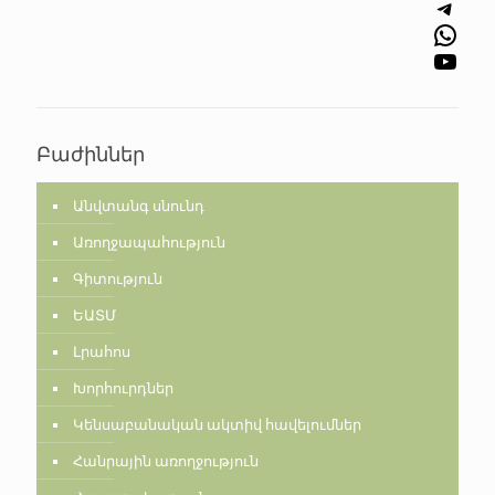
Telegram
WhatsApp
YouTube
Բաժիններ
Անվտանգ սնունդ
Առողջապահություն
Գիտություն
ԵԱՏՄ
Լրահոս
Խորհուրդներ
Կենսաբանական ակտիվ հավելումներ
Հանրային առողջություն