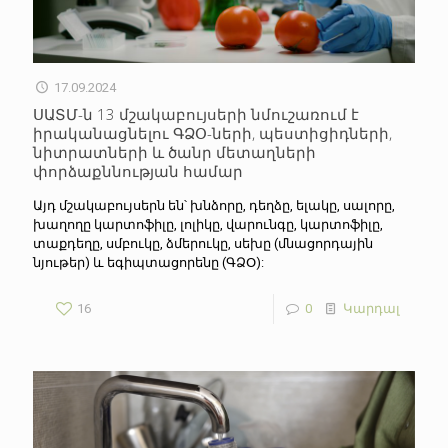
17.09.2024
ՍԱՏՄ-ն 13 մշակաբույսերի նմուշառում է
իրականացնելու ԳՁՕ-ների, պեստիցիդների,
նիտրատների և ծանր մետաղների
փորձաքննության համար
Այդ մշակաբույսերն են՝ խնձորը, դեղձը, ելակը, սալորը,
խաղողը կարտոֆիլը, լոլիկը, վարունգը, կարտոֆիլը,
տաքդեղը, սմբուկը, ձմերուկը, սեխը (մնացորդային
նյութեր) և եգիպտացորենը (ԳՁՕ):
16
0
Կարդալ