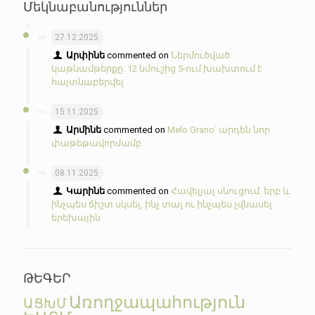
Մեկնաբանություններ
27.12.2025
Արփինե
commented on
Ներմուծված
կաթնամթերքը. 12 նմուշից 5-ում խախտում է
հայտնաբերվել
15.11.2025
Արմինե
commented on
Melo Grano՝ արդեն նոր
փաթեթավորմամբ
08.11.2025
Կարինե
commented on
Հավելյալ սնուցում. երբ և
ինչպես ճիշտ սկսել, ինչ տալ ու ինչպես չվնասել
երեխային
ԹԵԳԵՐ
Առողջապահություն
ԱՑԽՄ