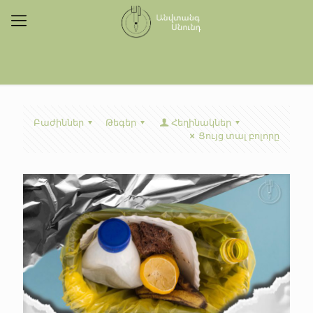
Բաժիններ
Թեգեր
Հեղինակներ
Ցույց տալ բոլորը