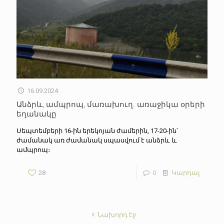
16.09.2024
Անձրև, ամպրոպ, մառախուղ. առաջիկա օրերի
եղանակը
Սեպտեմբերի 16-ին երեկոյան ժամերին, 17-20-ին՝
ժամանակ առ ժամանակ սպասվում է անձրև և
ամպրոպ։
28
0
Կարդալ
Նախորդ էջ