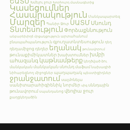
ԵԱՏՄ
Խմելու ջուր
Խորհուրդ մասնագետից
Կասեցումներ
Հասարակություն
Մանկապարտեզ
Մարզեր
ՍԱՏՄ
Սնունդ
Պանիր
Ջուր
Տնտեսություն
Փորձաքննություն
արտահանում
անբարեխիղճ մրցակցություն
գյուղատնտեսություն
բնապահպանություն
դեղ
եղանակ
դեղամիջոց
դեղեր
թունավորում
խմբի
թունաքիմիկատներ
խախտումներ
կաթնամթերք
ահազանգ
կեղծված
ձու
մանկական սնունդ
մանկական
մաֆամ
նախագիծ
պաղպաղակ
նիհարեցնող միջոցներ
պեստիցիդներ
ջրանջատում
սալմոնելա
սանիտարահիգիենիկ նորմեր
սննդային
սիգ
վեոլիա ջուր
թունավորում
սպանդանոց
քաղցկեղածին