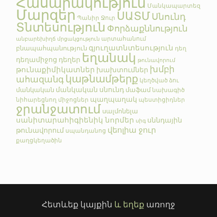
Հասարակություն
Մանկապարտեզ
Մարզեր
ՍԱՏՄ
Սնունդ
Պանիր
Ջուր
Տնտեսություն
Փորձաքննություն
արտահանում
անբարեխիղճ մրցակցություն
գյուղատնտեսություն
բնապահպանություն
դեղ
եղանակ
դեղամիջոց
դեղեր
թունավորում
խմբի
թունաքիմիկատներ
խախտումներ
կաթնամթերք
ահազանգ
կեղծված
ձու
մանկական սնունդ
մանկական
մաֆամ
նախագիծ
պաղպաղակ
նիհարեցնող միջոցներ
պեստիցիդներ
ջրանջատում
սալմոնելա
սանիտարահիգիենիկ նորմեր
սննդային
սիգ
վեոլիա ջուր
թունավորում
սպանդանոց
քաղցկեղածին
Հետևեք կայքին
և եղեք
առողջ