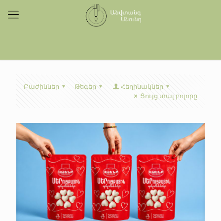
Բաժիններ
Թեգեր
Հեղինակներ
Ցույց տալ բոլորը