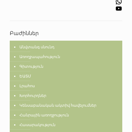
WhatsApp
YouTube
Բաժիններ
Անվտանգ սնունդ
Առողջապահություն
Գիտություն
ԵԱՏՄ
Լրահոս
Խորհուրդներ
Կենսաբանական ակտիվ հավելումներ
Հանրային առողջություն
Հասարակություն