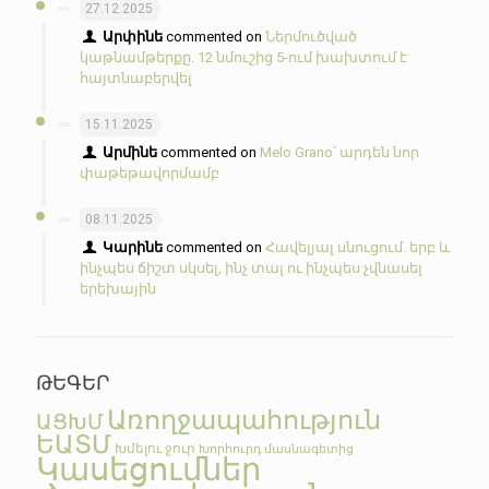
27.12.2025
Արփինե
commented on
Ներմուծված
կաթնամթերքը. 12 նմուշից 5-ում խախտում է
հայտնաբերվել
15.11.2025
Արմինե
commented on
Melo Grano՝ արդեն նոր
փաթեթավորմամբ
08.11.2025
Կարինե
commented on
Հավելյալ սնուցում. երբ և
ինչպես ճիշտ սկսել, ինչ տալ ու ինչպես չվնասել
երեխային
ԹԵԳԵՐ
Առողջապահություն
ԱՑԽՄ
ԵԱՏՄ
Խմելու ջուր
Խորհուրդ մասնագետից
Կասեցումներ