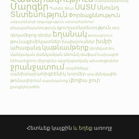
Մանկապարտեզ
Մարզեր
ՍԱՏՄ
Սնունդ
Պանիր
Ջուր
Տնտեսություն
Փորձաքննություն
արտահանում
անբարեխիղճ մրցակցություն
գյուղատնտեսություն
բնապահպանություն
դեղ
եղանակ
դեղամիջոց
դեղեր
թունավորում
խմբի
թունաքիմիկատներ
խախտումներ
կաթնամթերք
ահազանգ
կեղծված
ձու
մանկական սնունդ
մանկական
մաֆամ
նախագիծ
պաղպաղակ
նիհարեցնող միջոցներ
պեստիցիդներ
ջրանջատում
սալմոնելա
սանիտարահիգիենիկ նորմեր
սննդային
սիգ
վեոլիա ջուր
թունավորում
սպանդանոց
քաղցկեղածին
Հետևեք կայքին
և եղեք
առողջ