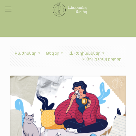
Բաժիններ
Թեգեր
Հեղինակներ
Ցույց տալ բոլորը