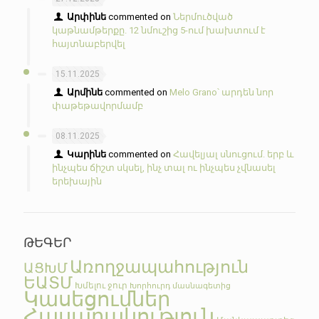
Արփինե
commented on
Ներմուծված
կաթնամթերքը. 12 նմուշից 5-ում խախտում է
հայտնաբերվել
15.11.2025
Արմինե
commented on
Melo Grano՝ արդեն նոր
փաթեթավորմամբ
08.11.2025
Կարինե
commented on
Հավելյալ սնուցում. երբ և
ինչպես ճիշտ սկսել, ինչ տալ ու ինչպես չվնասել
երեխային
ԹԵԳԵՐ
Առողջապահություն
ԱՑԽՄ
ԵԱՏՄ
Խմելու ջուր
Խորհուրդ մասնագետից
Կասեցումներ
Հասարակություն