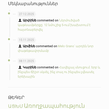
Մեկնաբանություններ
27.12.2025
Արփինե
commented on
Ներմուծված
կաթնամթերքը. 12 նմուշից 5-ում խախտում է
հայտնաբերվել
15.11.2025
Արմինե
commented on
Melo Grano՝ արդեն նոր
փաթեթավորմամբ
08.11.2025
Կարինե
commented on
Հավելյալ սնուցում. երբ և
ինչպես ճիշտ սկսել, ինչ տալ ու ինչպես չվնասել
երեխային
ԹԵԳԵՐ
Առողջապահություն
ԱՑԽՄ