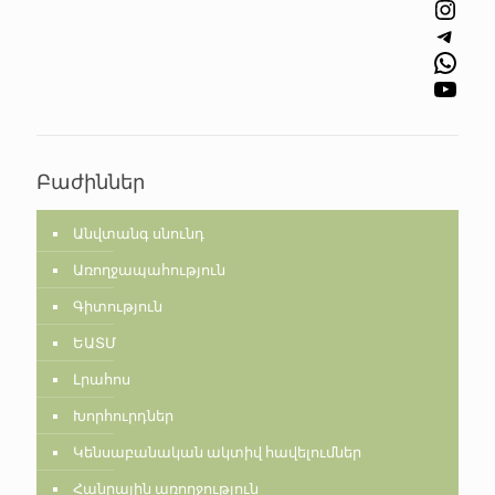
Instagram
Telegram
WhatsApp
YouTube
Բաժիններ
Անվտանգ սնունդ
Առողջապահություն
Գիտություն
ԵԱՏՄ
Լրահոս
Խորհուրդներ
Կենսաբանական ակտիվ հավելումներ
Հանրային առողջություն