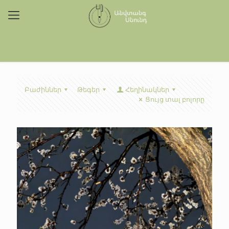
Բաժիններ
Թեգեր
Հեղինակներ
Ցույց տալ բոլորը