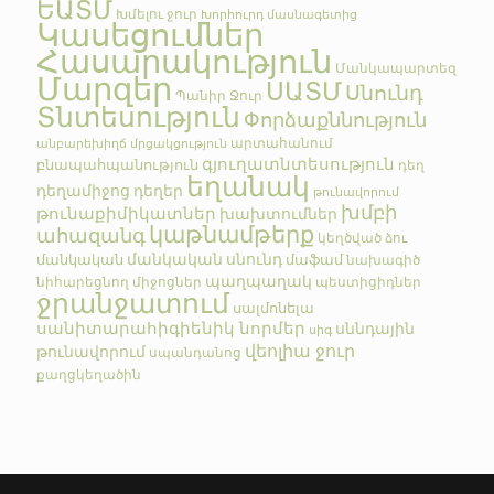
ԵԱՏՄ
Խմելու ջուր
Խորհուրդ մասնագետից
Կասեցումներ
Հասարակություն
Մանկապարտեզ
Մարզեր
ՍԱՏՄ
Սնունդ
Պանիր
Ջուր
Տնտեսություն
Փորձաքննություն
արտահանում
անբարեխիղճ մրցակցություն
գյուղատնտեսություն
բնապահպանություն
դեղ
եղանակ
դեղամիջոց
դեղեր
թունավորում
խմբի
թունաքիմիկատներ
խախտումներ
կաթնամթերք
ահազանգ
կեղծված
ձու
մանկական սնունդ
մանկական
մաֆամ
նախագիծ
պաղպաղակ
նիհարեցնող միջոցներ
պեստիցիդներ
ջրանջատում
սալմոնելա
սանիտարահիգիենիկ նորմեր
սննդային
սիգ
վեոլիա ջուր
թունավորում
սպանդանոց
քաղցկեղածին