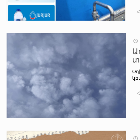
Ա
տ
Օդ
կբ