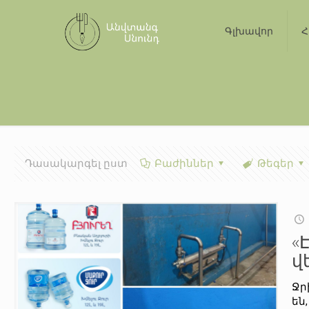
Գլխավոր
Հ
Դասակարգել ըստ
Բաժիններ
Թեգեր
«
վ
Ջր
են