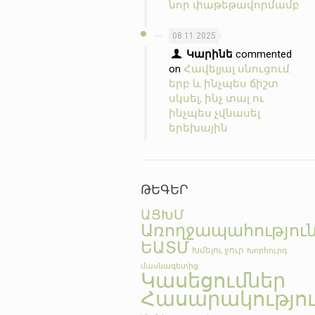
նոր փաթեթավորմամբ
08.11.2025
Կարինե
commented
on
Հավելյալ սնուցում.
երբ և ինչպես ճիշտ
սկսել, ինչ տալ ու
ինչպես չվնասել
երեխային
ԹԵԳԵՐ
ԱՑԽՄ
Առողջապահությու
ԵԱՏՄ
Խմելու ջուր
Խորհուրդ
մասնագետից
Կասեցումներ
Հասարակությո