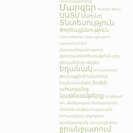
Մանկապարտեզ
Մարզեր
Պանիր
Ջուր
ՍԱՏՄ
Սնունդ
Տնտեսություն
Փորձաքննություն
անբարեխիղճ մրցակցություն
արտահանում
բնապահպանություն
գյուղատնտեսություն
դեղ
դեղամիջոց
դեղեր
եղանակ
թունավորում
թունաքիմիկատներ
խմբի
խախտումներ
ահազանգ
կաթնամթերք
կեղծված
մանկական
մանկական
ձու
սնունդ
մաֆամ
նախագիծ
նիհարեցնող միջոցներ
պաղպաղակ
պեստիցիդներ
ջրանջատում