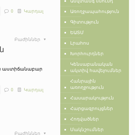
Անվտանգ սնունդ
0
Կարդալ
Առողջապահություն
Գիտություն
ԵԱՏՄ
Բաժիններ
Լրահոս
ն
Խորհուրդներ
Կենսաբանական
րին աստիճանաբար
ակտիվ հավելումներ
Հանրային
առողջություն
0
Կարդալ
Հասարակություն
Հարցազրույցներ
Հոդվածներ
Մակնշումներ
Բաժիններ