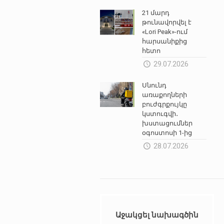
21 մարդ
թունավորվել է
«Lori Peak»-ում
հարսանիքից
հետո
29.07.2026
Սնունդ
առաքողների
բուժգրքույկը
կստուգվի․
խստացումներ
օգոստոսի 1-ից
28.07.2026
Աջակցել նախագծին