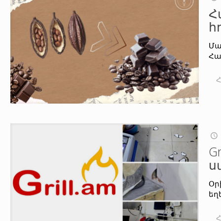
Հ
հ
Մա
Հա
G
ս
Օր
եղ