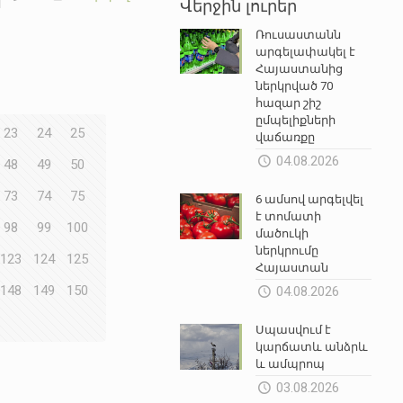
Վերջին լուրեր
Ռուսաստանն
արգելափակել է
Հայաստանից
ներկրված 70
հազար շիշ
ըմպելիքների
23
24
25
վաճառքը
04.08.2026
48
49
50
73
74
75
6 ամսով արգելվել
է տոմատի
98
99
100
մածուկի
ներկրումը
123
124
125
Հայաստան
148
149
150
04.08.2026
Սպասվում է
կարճատև անձրև
և ամպրոպ
03.08.2026