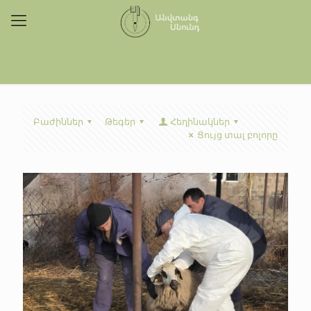
Բաժիններ
Թեգեր
Հեղինակներ
Ցույց տալ բոլորը