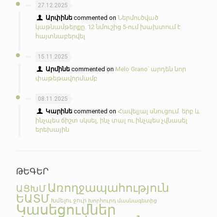
27.12.2025
Արփինե
commented on
Ներմուծված
կաթնամթերքը. 12 նմուշից 5-ում խախտում է
հայտնաբերվել
15.11.2025
Արմինե
commented on
Melo Grano՝ արդեն նոր
փաթեթավորմամբ
08.11.2025
Կարինե
commented on
Հավելյալ սնուցում. երբ և
ինչպես ճիշտ սկսել, ինչ տալ ու ինչպես չվնասել
երեխային
ԹԵԳԵՐ
Առողջապահություն
ԱՑԽՄ
ԵԱՏՄ
Խմելու ջուր
Խորհուրդ մասնագետից
Կասեցումներ