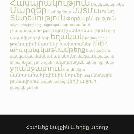
Հասարակություն
Մանկապարտեզ
Մարզեր
ՍԱՏՄ
Սնունդ
Պանիր
Ջուր
Տնտեսություն
Փորձաքննություն
արտահանում
անբարեխիղճ մրցակցություն
գյուղատնտեսություն
բնապահպանություն
դեղ
եղանակ
դեղամիջոց
դեղեր
թունավորում
խմբի
թունաքիմիկատներ
խախտումներ
կաթնամթերք
ահազանգ
կեղծված
ձու
մանկական սնունդ
մանկական
մաֆամ
նախագիծ
պաղպաղակ
նիհարեցնող միջոցներ
պեստիցիդներ
ջրանջատում
սալմոնելա
սանիտարահիգիենիկ նորմեր
սննդային
սիգ
վեոլիա ջուր
թունավորում
սպանդանոց
քաղցկեղածին
Հետևեք կայքին
և եղեք
առողջ