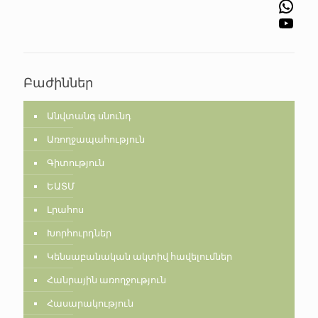
WhatsApp
YouTube
Բաժիններ
Անվտանգ սնունդ
Առողջապահություն
Գիտություն
ԵԱՏՄ
Լրահոս
Խորհուրդներ
Կենսաբանական ակտիվ հավելումներ
Հանրային առողջություն
Հասարակություն