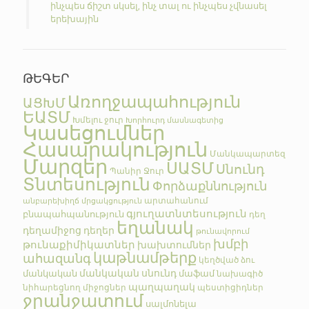
ինչպես ճիշտ սկսել, ինչ տալ ու ինչպես չվնասել
երեխային
ԹԵԳԵՐ
Առողջապահություն
ԱՑԽՄ
ԵԱՏՄ
Խմելու ջուր
Խորհուրդ մասնագետից
Կասեցումներ
Հասարակություն
Մանկապարտեզ
Մարզեր
ՍԱՏՄ
Սնունդ
Պանիր
Ջուր
Տնտեսություն
Փորձաքննություն
արտահանում
անբարեխիղճ մրցակցություն
գյուղատնտեսություն
բնապահպանություն
դեղ
եղանակ
դեղամիջոց
դեղեր
թունավորում
խմբի
թունաքիմիկատներ
խախտումներ
կաթնամթերք
ահազանգ
կեղծված
ձու
մանկական սնունդ
մանկական
մաֆամ
նախագիծ
պաղպաղակ
նիհարեցնող միջոցներ
պեստիցիդներ
ջրանջատում
սալմոնելա