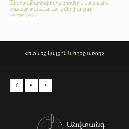
սանիտարահիգիենիկ նորմեր
սննդային
սիգ
վեոլիա ջուր
թունավորում
սպանդանոց
քաղցկեղածին
Հետևեք կայքին
և եղեք
առողջ