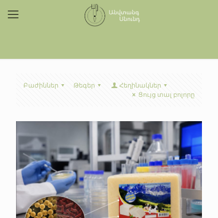
Բաժիններ
Թեգեր
Հեղինակներ
Ցույց տալ բոլորը