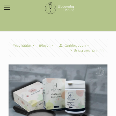
Բաժիններ
Թեգեր
Հեղինակներ
Ցույց տալ բոլորը