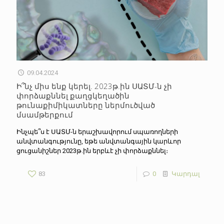
09.04.2024
Ի՞նչ միս ենք կերել. 2023թ.ին ՍԱՏՄ-ն չի
փորձաքննել քաղցկեղածին
թունաքիմիկատները ներմուծված
մսամթերքում
Ինչպե՞ս է ՍԱՏՄ-ն երաշխավորում սպառողների
անվտանգությունը, եթե անվտանգային կարևոր
ցուցանիշներ 2023թ.ին երբևէ չի փորձաքննել։
83
0
Կարդալ