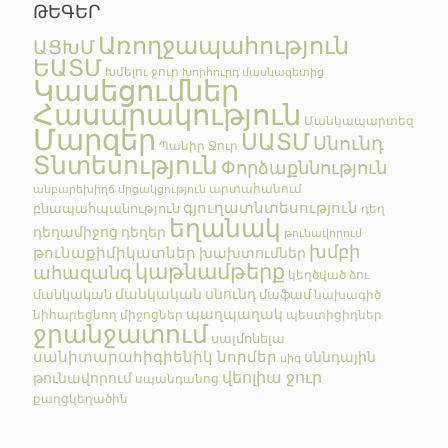
ԹԵԳԵՐ
Առողջապահություն
ԱՑԽՄ
ԵԱՏՄ
Խմելու ջուր
Խորհուրդ մասնագետից
Կասեցումներ
Հասարակություն
Մանկապարտեզ
Մարզեր
ՍԱՏՄ
Սնունդ
Պանիր
Ջուր
Տնտեսություն
Փորձաքննություն
արտահանում
անբարեխիղճ մրցակցություն
գյուղատնտեսություն
բնապահպանություն
դեղ
եղանակ
դեղամիջոց
դեղեր
թունավորում
խմբի
թունաքիմիկատներ
խախտումներ
կաթնամթերք
ահազանգ
կեղծված
ձու
մանկական սնունդ
մանկական
մաֆամ
նախագիծ
պաղպաղակ
նիհարեցնող միջոցներ
պեստիցիդներ
ջրանջատում
սալմոնելա
սանիտարահիգիենիկ նորմեր
սննդային
սիգ
վեոլիա ջուր
թունավորում
սպանդանոց
քաղցկեղածին