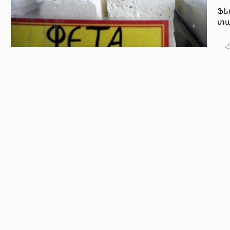
Ֆե
տա