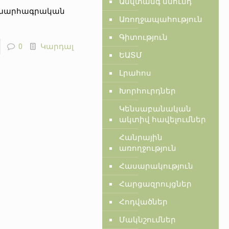
Անվտանգ սնունդ
շխարհագրական
Առողջապահություն
Գիտություն
0
Կարդալ
ԵԱՏՄ
Լրահոս
Խորհուրդներ
Կենսաբանական
ակտիվ հավելումներ
Հանրային
առողջություն
Հասարակություն
Հարցազրույցներ
Հոդվածներ
Մակնշումներ