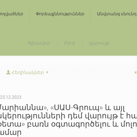
ոդվածներ
Փորձաքննություններ
Անվտանգ սնունդ
Գլխավոր
Բլոգ
վարույթ
Հեղինակներ
25.12.2023
Մարիաննա», «ՍԱՍ-Գրուպ» և այլ
նկերությունների դեմ վարույթ է հ
ֆետա» բառն օգտագործելու և մոլո
ամար