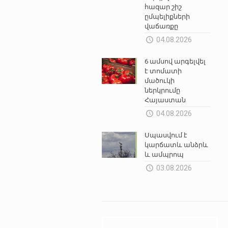
հազար շիշ
ըմպելիքների
վաճառքը
04.08.2026
6 ամսով արգելվել
է տոմատի
մածուկի
ներկրումը
Հայաստան
04.08.2026
Սպասվում է
կարճատև անձրև
և ամպրոպ
03.08.2026