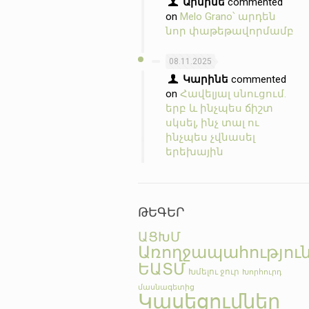
Արմինե
commented
on
Melo Grano՝ արդեն
նոր փաթեթավորմամբ
08.11.2025
Կարինե
commented
on
Հավելյալ սնուցում.
երբ և ինչպես ճիշտ
սկսել, ինչ տալ ու
ինչպես չվնասել
երեխային
ԹԵԳԵՐ
ԱՑԽՄ
Առողջապահությու
ԵԱՏՄ
Խմելու ջուր
Խորհուրդ
մասնագետից
Կասեցումներ