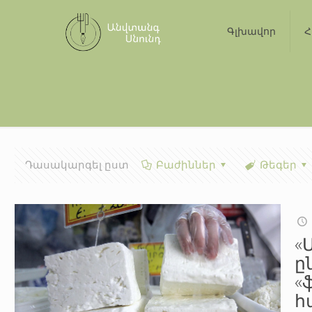
Գլխավոր
Հ
Դասակարգել ըստ
Բաժիններ
Թեգեր
«
ը
«
հ