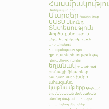
Հասարակությո
Մանկապարտեզ
Մարզեր
Պանիր
Ջուր
ՍԱՏՄ
Սնունդ
Տնտեսություն
Փորձաքննություն
անբարեխիղճ մրցակցություն
արտահանում
բնապահպանություն
գյուղատնտեսություն
դեղ
դեղամիջոց
դեղեր
եղանակ
թունավորում
թունաքիմիկատներ
խմբի
խախտումներ
ահազանգ
կաթնամթերք
կեղծված
մանկական
մանկական
ձու
սնունդ
մաֆամ
նախագիծ
նիհարեցնող միջոցներ