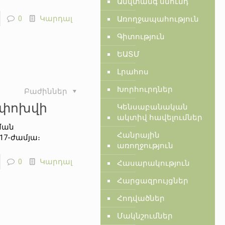
Անվտանգ սնունդ
0
Կարդալ
Առողջապահություն
Գիտություն
ԵԱՏՄ
Լրահոս
Խորհուրդներ
Բաժիններ
 փոխվի
Կենսաբանական
ակտիվ հավելումներ
ման
Հանրային
17-ժամյա։
առողջություն
0
Կարդալ
Հասարակություն
Հարցազրույցներ
Հոդվածներ
Մակնշումներ