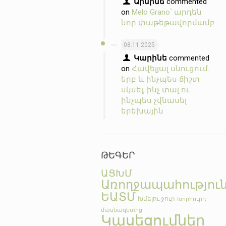
Արմինե
commented
on
Melo Grano՝ արդեն
նոր փաթեթավորմամբ
08.11.2025
Կարինե
commented
on
Հավելյալ սնուցում.
երբ և ինչպես ճիշտ
սկսել, ինչ տալ ու
ինչպես չվնասել
երեխային
ԹԵԳԵՐ
ԱՑԽՄ
Առողջապահությու
ԵԱՏՄ
Խմելու ջուր
Խորհուրդ
մասնագետից
Կասեցումներ