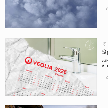
Ջ
«Վ
ժա