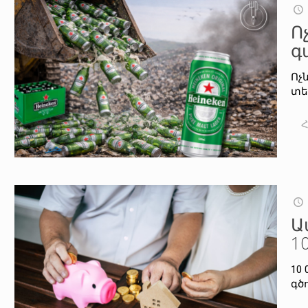
Ո
գ
Ոչ
տե
Ա
1
10
գծ