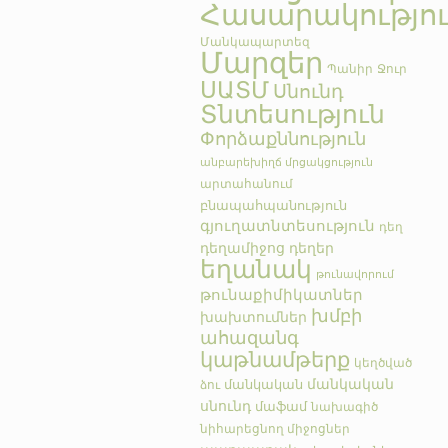
Հասարակությո
Մանկապարտեզ
Մարզեր
Պանիր
Ջուր
ՍԱՏՄ
Սնունդ
Տնտեսություն
Փորձաքննություն
անբարեխիղճ մրցակցություն
արտահանում
բնապահպանություն
գյուղատնտեսություն
դեղ
դեղամիջոց
դեղեր
եղանակ
թունավորում
թունաքիմիկատներ
խմբի
խախտումներ
ահազանգ
կաթնամթերք
կեղծված
մանկական
մանկական
ձու
սնունդ
մաֆամ
նախագիծ
նիհարեցնող միջոցներ