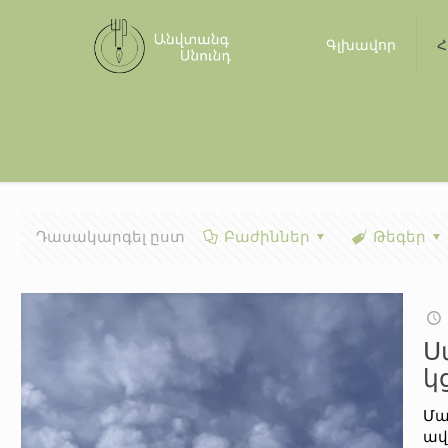
Գլխավոր
Հ
Դասակարգել ըստ
Բաժիններ
Թեգեր
Ս
կ
Մա
ավ