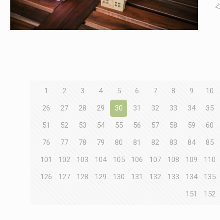
1
2
3
4
5
6
7
8
9
10
26
27
28
29
30
31
32
33
34
35
51
52
53
54
55
56
57
58
59
60
76
77
78
79
80
81
82
83
84
85
101
102
103
104
105
106
107
108
109
110
126
127
128
129
130
131
132
133
134
135
151
152