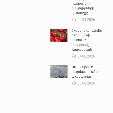
հազար շիշ
ըմպելիքների
վաճառքը
04.08.2026
6 ամսով արգելվել
է տոմատի
մածուկի
ներկրումը
Հայաստան
04.08.2026
Սպասվում է
կարճատև անձրև
և ամպրոպ
03.08.2026