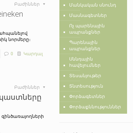
Բաժիններ
Մանկական սնունդ
ineken
Մասնագետներ
Ոչ պարենային
ապրանքներ
պահպանելով
կ նորմերը։
Պարենային
ապրանքներ
0
Կարդալ
Սննդային
հավելումներ
Տեսանյութեր
Տնտեսություն
Բաժիններ
նպաստները
Փորձագետներ
Փորձաքննություններ
 զինծառայողների