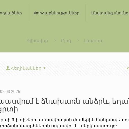
ոդվածներ
Փորձաքննություններ
Անվտանգ սնունդ
Գլխավոր
Բլոգ
Լրահոս
Հեղինակներ
02.03.2026
պասվում է ձնախառն անձրև, եղ
ցրտի
րտի 3-ի գիշերը և առավոտյան ժամերին հանրապետո
տոճանապարհներին սպասվում է մերկասառույց։