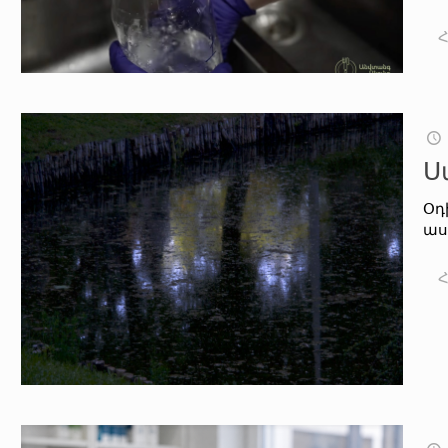
Ս
Օդ
աս