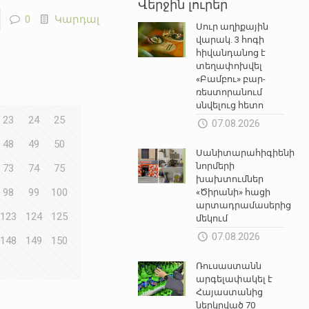
Վերջին լուրեր
0
Կարդալ
Սուր աղիքային
վարակ. 3 հոգի
հիվանդանոց է
տեղափոխվել
«Բամբու» բար-
ռեստորանում
սնվելուց հետո
23
24
25
07.08.2026
48
49
50
Սանիտարահիգիենիկ
նորմերի
73
74
75
խախտումներ
98
99
100
«Ծիրանի» հացի
արտադրամասերից
123
124
125
մեկում
07.08.2026
148
149
150
Ռուսաստանն
արգելափակել է
Հայաստանից
ներկրված 70