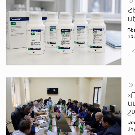
Հ
ս
Դե
հե
«
ս
շ
Առ
մի