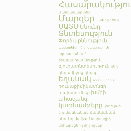
Հասարակությո
Մանկապարտեզ
Մարզեր
Պանիր
Ջուր
ՍԱՏՄ
Սնունդ
Տնտեսություն
Փորձաքննություն
անբարեխիղճ մրցակցություն
արտահանում
բնապահպանություն
գյուղատնտեսություն
դեղ
դեղամիջոց
դեղեր
եղանակ
թունավորում
թունաքիմիկատներ
խմբի
խախտումներ
ահազանգ
կաթնամթերք
կեղծված
մանկական
մանկական
ձու
սնունդ
մաֆամ
նախագիծ
նիհարեցնող միջոցներ