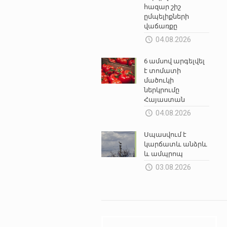
հազար շիշ
ըմպելիքների
վաճառքը
04.08.2026
6 ամսով արգելվել
է տոմատի
մածուկի
ներկրումը
Հայաստան
04.08.2026
Սպասվում է
կարճատև անձրև
և ամպրոպ
03.08.2026