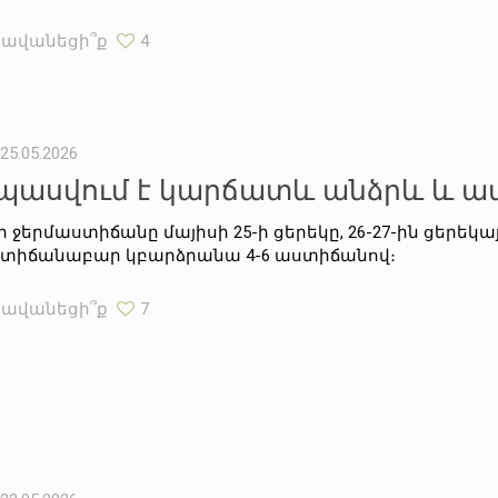
Հավանեցի՞ք
4
25.05.2026
պասվում է կարճատև անձրև և 
ի ջերմաստիճանը մայիսի 25-ի ցերեկը, 26-27-ին ցերեկ
տիճանաբար կբարձրանա 4-6 աստիճանով։
Հավանեցի՞ք
7