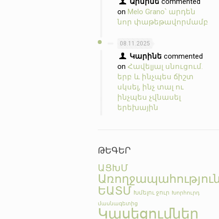
Արմինե
commented
on
Melo Grano՝ արդեն
նոր փաթեթավորմամբ
08.11.2025
Կարինե
commented
on
Հավելյալ սնուցում.
երբ և ինչպես ճիշտ
սկսել, ինչ տալ ու
ինչպես չվնասել
երեխային
ԹԵԳԵՐ
ԱՑԽՄ
Առողջապահությու
ԵԱՏՄ
Խմելու ջուր
Խորհուրդ
մասնագետից
Կասեցումներ