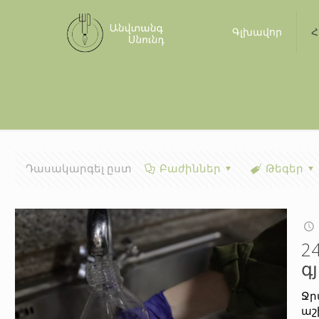
Գլխավոր
Հ
Դասակարգել ըստ
Բաժիններ
Թեգեր
2
գ
Ջր
աշ