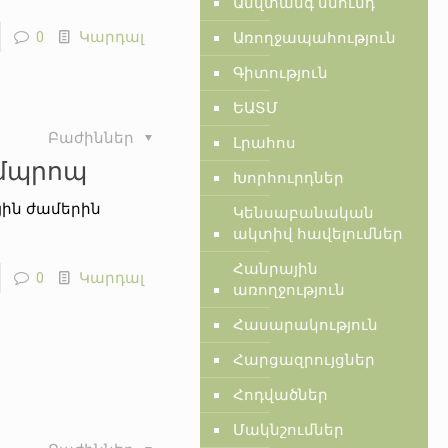
Անվտանգ սնունդ
0
Կարդալ
Առողջապահություն
Գիտություն
ԵԱՏՄ
Բաժիններ
Լրահոս
ամպրոպ
Խորհուրդներ
ային ժամերին
Կենսաբանական
ակտիվ հավելումներ
Հանրային
0
Կարդալ
առողջություն
Հասարակություն
Հարցազրույցներ
Հոդվածներ
Մակնշումներ