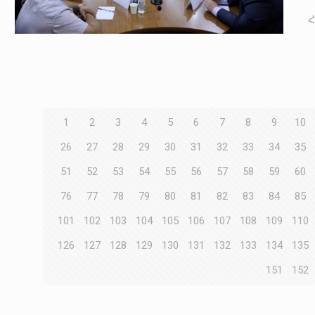
1
2
3
4
5
6
7
8
9
10
26
27
28
29
30
31
32
33
34
35
51
52
53
54
55
56
57
58
59
60
76
77
78
79
80
81
82
83
84
85
101
102
103
104
105
106
107
108
109
110
126
127
128
129
130
131
132
133
134
135
151
152