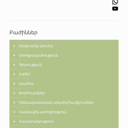
WhatsApp
YouTube
Բաժիններ
Անվտանգ սնունդ
Առողջապահություն
Գիտություն
ԵԱՏՄ
Լրահոս
Խորհուրդներ
Կենսաբանական ակտիվ հավելումներ
Հանրային առողջություն
Հասարակություն