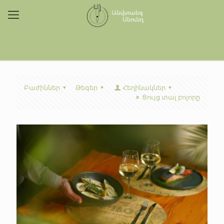
Բաժիններ
Թեգեր
Հեղինակներ
Ցույց տալ բոլորը