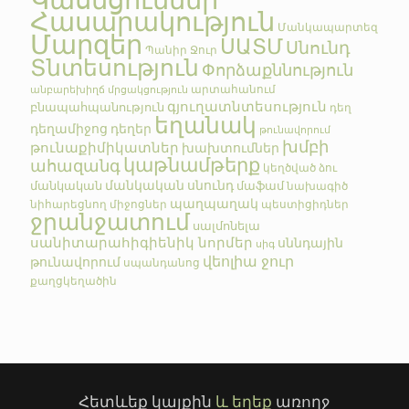
Կասեցումներ
Հասարակություն
Մանկապարտեզ
Մարզեր
ՍԱՏՄ
Սնունդ
Պանիր
Ջուր
Տնտեսություն
Փորձաքննություն
արտահանում
անբարեխիղճ մրցակցություն
գյուղատնտեսություն
բնապահպանություն
դեղ
եղանակ
դեղամիջոց
դեղեր
թունավորում
խմբի
թունաքիմիկատներ
խախտումներ
կաթնամթերք
ահազանգ
կեղծված
ձու
մանկական սնունդ
մանկական
մաֆամ
նախագիծ
պաղպաղակ
նիհարեցնող միջոցներ
պեստիցիդներ
ջրանջատում
սալմոնելա
սանիտարահիգիենիկ նորմեր
սննդային
սիգ
վեոլիա ջուր
թունավորում
սպանդանոց
քաղցկեղածին
Հետևեք կայքին
և եղեք
առողջ