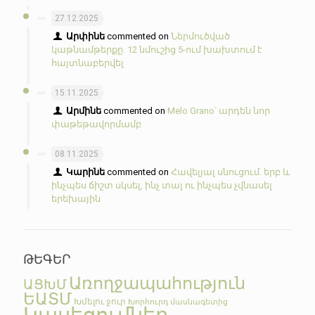
27.12.2025
Արփինե
commented on
Ներմուծված
կաթնամթերքը. 12 նմուշից 5-ում խախտում է
հայտնաբերվել
15.11.2025
Արմինե
commented on
Melo Grano՝ արդեն նոր
փաթեթավորմամբ
08.11.2025
Կարինե
commented on
Հավելյալ սնուցում. երբ և
ինչպես ճիշտ սկսել, ինչ տալ ու ինչպես չվնասել
երեխային
ԹԵԳԵՐ
Առողջապահություն
ԱՑԽՄ
ԵԱՏՄ
Խմելու ջուր
Խորհուրդ մասնագետից