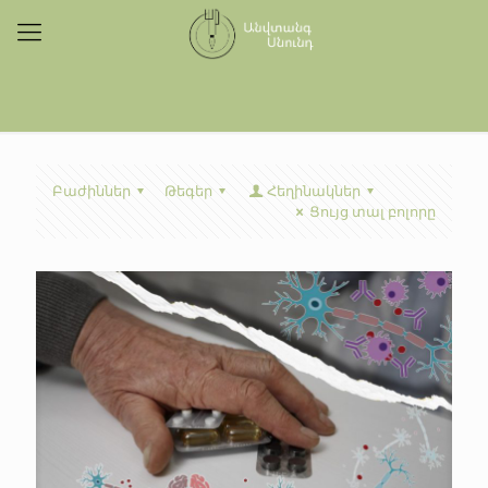
Բաժիններ
Թեգեր
Հեղինակներ
Ցույց տալ բոլորը