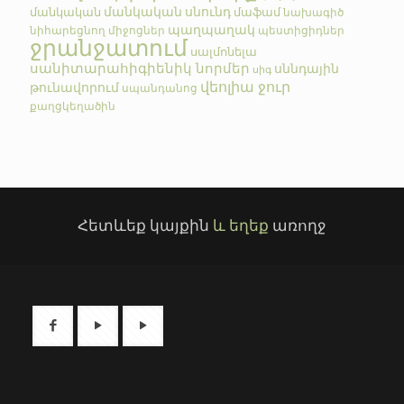
մանկական սնունդ
մանկական
մաֆամ
նախագիծ
պաղպաղակ
նիհարեցնող միջոցներ
պեստիցիդներ
ջրանջատում
սալմոնելա
սանիտարահիգիենիկ նորմեր
սննդային
սիգ
վեոլիա ջուր
թունավորում
սպանդանոց
քաղցկեղածին
Հետևեք կայքին
և եղեք
առողջ