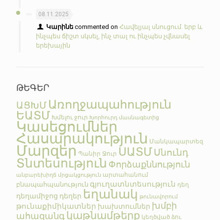
08.11.2025
Կարինե
commented on
Հավելյալ սնուցում. երբ և
ինչպես ճիշտ սկսել, ինչ տալ ու ինչպես չվնասել
երեխային
ԹԵԳԵՐ
Առողջապահություն
ԱՑԽՄ
ԵԱՏՄ
Խմելու ջուր
Խորհուրդ մասնագետից
Կասեցումներ
Հասարակություն
Մանկապարտեզ
Մարզեր
ՍԱՏՄ
Սնունդ
Պանիր
Ջուր
Տնտեսություն
Փորձաքննություն
արտահանում
անբարեխիղճ մրցակցություն
գյուղատնտեսություն
բնապահպանություն
դեղ
եղանակ
դեղամիջոց
դեղեր
թունավորում
խմբի
թունաքիմիկատներ
խախտումներ
կաթնամթերք
ահազանգ
կեղծված
ձու