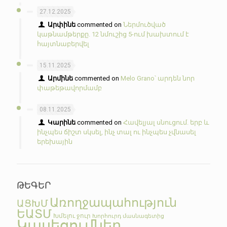
27.12.2025
Արփինե
commented on
Ներմուծված
կաթնամթերքը. 12 նմուշից 5-ում խախտում է
հայտնաբերվել
15.11.2025
Արմինե
commented on
Melo Grano՝ արդեն նոր
փաթեթավորմամբ
08.11.2025
Կարինե
commented on
Հավելյալ սնուցում. երբ և
ինչպես ճիշտ սկսել, ինչ տալ ու ինչպես չվնասել
երեխային
ԹԵԳԵՐ
Առողջապահություն
ԱՑԽՄ
ԵԱՏՄ
Խմելու ջուր
Խորհուրդ մասնագետից
Կասեցումներ