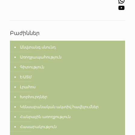
WhatsApp
YouTube
Բաժիններ
Անվտանգ սնունդ
Առողջապահություն
Գիտություն
ԵԱՏՄ
Լրահոս
Խորհուրդներ
Կենսաբանական ակտիվ հավելումներ
Հանրային առողջություն
Հասարակություն