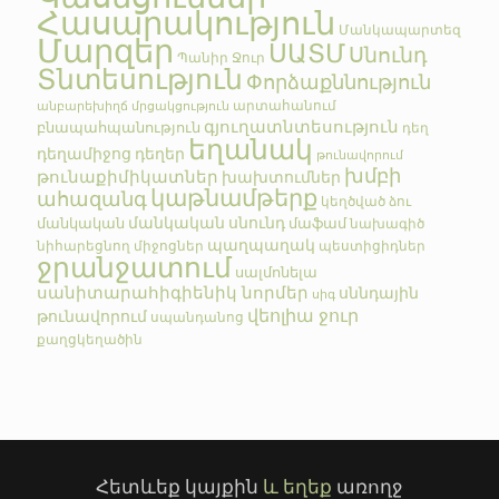
Հասարակություն
Մանկապարտեզ
Մարզեր
ՍԱՏՄ
Սնունդ
Պանիր
Ջուր
Տնտեսություն
Փորձաքննություն
արտահանում
անբարեխիղճ մրցակցություն
գյուղատնտեսություն
բնապահպանություն
դեղ
եղանակ
դեղամիջոց
դեղեր
թունավորում
խմբի
թունաքիմիկատներ
խախտումներ
կաթնամթերք
ահազանգ
կեղծված
ձու
մանկական սնունդ
մանկական
մաֆամ
նախագիծ
պաղպաղակ
նիհարեցնող միջոցներ
պեստիցիդներ
ջրանջատում
սալմոնելա
սանիտարահիգիենիկ նորմեր
սննդային
սիգ
վեոլիա ջուր
թունավորում
սպանդանոց
քաղցկեղածին
Հետևեք կայքին
և եղեք
առողջ