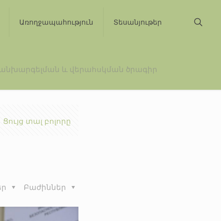
Առողջապահություն
Տեսանյութեր
կանխարգելման և վերահսկման ծրագիր
Ցույց տալ բոլորը
եր
Բաժիններ