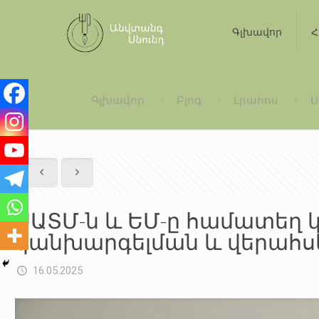
Գլխավոր
Հ
Գլխավոր
Բլոգ
Լրահոս
Ս
ՍԱՏՄ-ն և ԵՄ-ը համատեղ 
կանխարգելման և վերահս
16.05.2025