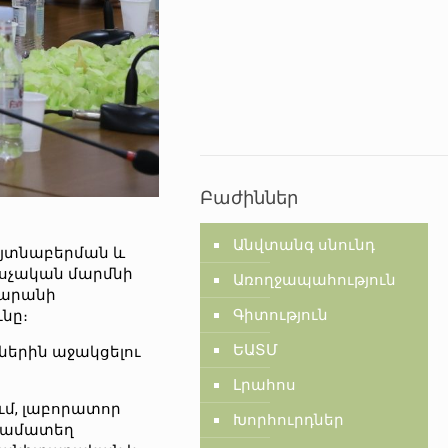
Բաժիններ
Անվտանգ սնունդ
այտնաբերման և
եսչական մարմնի
Առողջապահություն
սարանի
Գիտություն
նը։
ԵԱՏՄ
ներին աջակցելու
Լրահոս
ւմ, լաբորատոր
Խորհուրդներ
 համատեղ