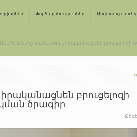
ոդվածներ
Փորձաքննություններ
Անվտանգ սնունդ
ԱՏՄ-ն և ԵՄ-ը համատեղ կիրականացնեն բրուցելոզի 
կիրականացնեն բրուցելոզի
կման ծրագիր
Թեգ