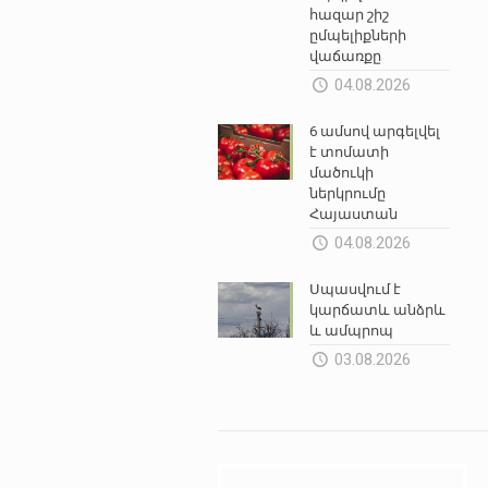
հազար շիշ
ըմպելիքների
վաճառքը
04.08.2026
6 ամսով արգելվել
է տոմատի
մածուկի
ներկրումը
Հայաստան
04.08.2026
Սպասվում է
կարճատև անձրև
և ամպրոպ
03.08.2026