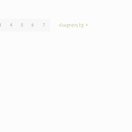
3
4
5
6
7
Հաջորդ էջ