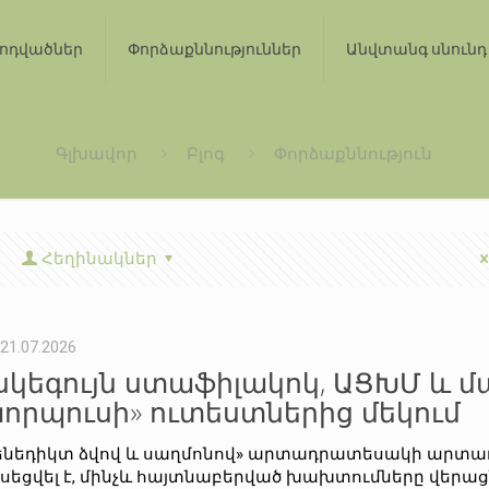
ոդվածներ
Փորձաքննություններ
Անվտանգ սնունդ
Գլխավոր
Բլոգ
Փորձաքննություն
Հեղինակներ
21.07.2026
սկեգույն ստաֆիլակոկ, ԱՑԽՄ և մ
Կորպուսի» ուտեստներից մեկում
ենեդիկտ ձվով և սաղմոնով» արտադրատեսակի արտադ
սեցվել է, մինչև հայտնաբերված խախտումները վերացն