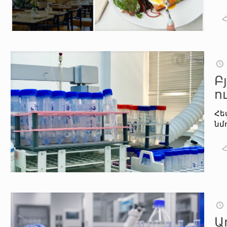
Բ
ո
Հե
նմ
Ա