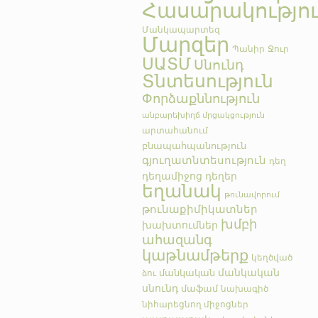
Հասարակությո
Մանկապարտեզ
Մարզեր
Պանիր
Ջուր
ՍԱՏՄ
Սնունդ
Տնտեսություն
Փորձաքննություն
անբարեխիղճ մրցակցություն
արտահանում
բնապահպանություն
գյուղատնտեսություն
դեղ
դեղամիջոց
դեղեր
եղանակ
թունավորում
թունաքիմիկատներ
խմբի
խախտումներ
ահազանգ
կաթնամթերք
կեղծված
մանկական
մանկական
ձու
սնունդ
մաֆամ
նախագիծ
նիհարեցնող միջոցներ