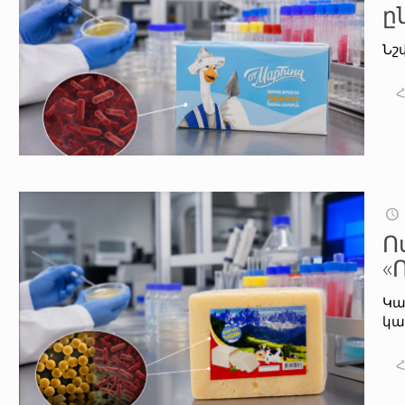
ը
Նշ
Ո
«
Կա
կա