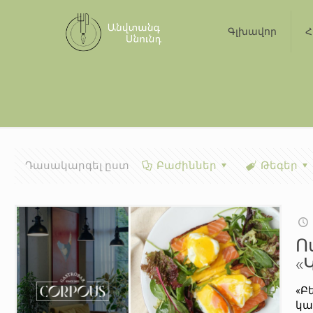
Գլխավոր
Հ
Դասակարգել ըստ
Բաժիններ
Թեգեր
Ո
«
«Բ
կա