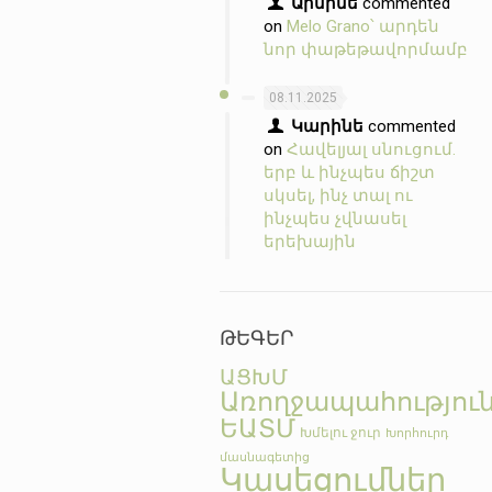
Արմինե
commented
on
Melo Grano՝ արդեն
նոր փաթեթավորմամբ
08.11.2025
Կարինե
commented
on
Հավելյալ սնուցում.
երբ և ինչպես ճիշտ
սկսել, ինչ տալ ու
ինչպես չվնասել
երեխային
ԹԵԳԵՐ
ԱՑԽՄ
Առողջապահությու
ԵԱՏՄ
Խմելու ջուր
Խորհուրդ
մասնագետից
Կասեցումներ