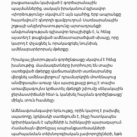
բացառապես կախված է գործարանային
պայմաններից, սակայն իրականում գլխավոր
«փորձությունը» սկսվում է այն պահից, երբ ապրանքը
հայտնվում է գնորդի զամբյուղում։ Սառնարանային
շղթայի անընդհատությունը արտադրանքի
անվտանգության գլխավոր երաշխիքն է, և հենց
այստեղ է թաքնված ամենատարածված սխալը, որը
կարող է փչացնել և որակազրկել նույնիսկ
ամենաբարձրորակ մթերքը։
Որակյալ ընտրության գործընթացը սկսվում է հենց
խանութից. մասնագետները խորհուրդ են տալիս
սառեցված մթերքը վաճառակետի սառնարանից
վերցնել ամենավերջում՝ դրամարկղին մոտենալուց
անմիջապես առաջ։ Այս պարզ քայլը թույլ է տալիս
առավելագույնս կրճատել մթերքի շփումը սենյակային
ջերմաստիճանի հետ և կանխել հալման գործընթացը՝
մինչև տուն հասնելը։
Ամենավտանգավոր երևույթը, որին կարող է բախվել
սպառողը, կրկնակի սառեցումն է, ինչը հատկապես
կրիտիկական է պելմենիի և խինկալիի պարագայում։
Համաձայն վերոնշյալ ապրանքատեսակների
պահպանման տեխնոլոգիական չափորոշիչների, եթե