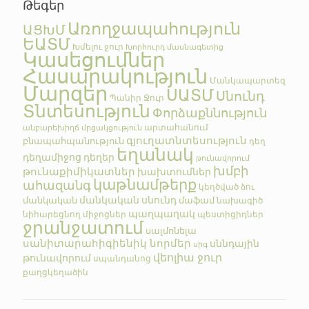
Թեգեր
Առողջապահություն
ԱՑԽՄ
ԵԱՏՄ
Խմելու ջուր
Խորհուրդ մասնագետից
Կասեցումներ
Հասարակություն
Մանկապարտեզ
Մարզեր
ՍԱՏՄ
Սնունդ
Պանիր
Ջուր
Տնտեսություն
Փորձաքննություն
արտահանում
անբարեխիղճ մրցակցություն
գյուղատնտեսություն
բնապահպանություն
դեղ
եղանակ
դեղամիջոց
դեղեր
թունավորում
խմբի
թունաքիմիկատներ
խախտումներ
կաթնամթերք
ահազանգ
կեղծված
ձու
մանկական սնունդ
մանկական
մաֆամ
նախագիծ
պաղպաղակ
նիհարեցնող միջոցներ
պեստիցիդներ
ջրանջատում
սալմոնելա
սանիտարահիգիենիկ նորմեր
սննդային
սիգ
վեոլիա ջուր
թունավորում
սպանդանոց
քաղցկեղածին