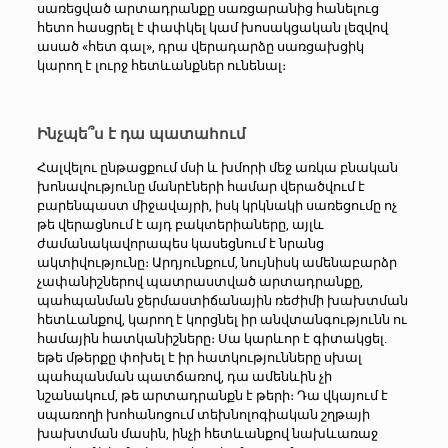
սառեցված արտադրանքը սառցարանից հանելուց
հետո հասցրել է փափկել կամ խոսակցական լեզվով
ասած «հետ գալ», դրա վերադարձը սառցախցիկ
կարող է լուրջ հետևանքներ ունենալ։
.
Ինչպե՞ս է դա պատահում
Հալվելու ընթացքում մսի և խմորի մեջ առկա բնական
խոնավությունը մանրէների համար վերածվում է
բարենպաստ միջավայրի, իսկ կրկնակի սառեցումը ոչ
թե վերացնում է այդ բակտերիաները, այլև
ժամանակավորապես կասեցնում է նրանց
ակտիվությունը։ Արդյունքում, նույնիսկ ամենաբարձր
չափանիշներով պատրաստված արտադրանքը,
պահպանման ջերմաստիճանային ռեժիմի խախտման
հետևանքով, կարող է կորցնել իր անվտանգությունն ու
համային հատկանիշները։ Սա կարևոր է գիտակցել.
եթե մթերքը փոխել է իր հատկությունները սխալ
պահպանման պատճառով, դա ամենևին չի
նշանակում, թե արտադրանքն է թերի։ Դա վկայում է
սպառողի խոհանոցում տեխնոլոգիական շղթայի
խախտման մասին, ինչի հետևանքով նախևառաջ