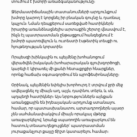
տուժում է խմորի առաձգականությունը։
Ջերմաստիճանային տատանումների արդյունքում
խմորը կարող է կորցնել իր բնական գույնը և դառնալ
կպչուն։ Նման դեպքերում սառեցված հատիկներն
իրարից առանձնացնելիս արտաքին շերտը վնասվում է,
ինչն էլ պատրաստման ընթացքում հանգեցնում է
խմորի պատռվելուն և ուտեստի էսթետիկ տեսքի ու
հյութեղության կորստին։
Որպեսզի խինկալին ու պելմենը խոհանոցում
վերածվեն իսկական խոհարարական գլուխգործոցի,
կարելի է կիրառել մի քանի հետաքրքիր հնարքներ,
որոնք հաճախ օգտագործում են պրոֆեսիոնալները։
Օրինակ, պելմենին եփելիս խորհուրդ է տրվում ջրի մեջ
ավելացնել ոչ միայն աղ, այլև դափնու տերև և սև
պղպեղի հատիկներ։ Այս նրբություններն այնքան
առանցքային են իդեալական արդյունք ստանալու
համար, որ պատասխանատու արտադրողներն այսօր
չեն սահմանափակվում միայն որակյալ մթերք
առաջարկելով. նրանք սպառողին առաջարկում են
հատուկ տեսաուղեցույցներ՝ պատրաստման
յուրաքանչյուր քայլը ճիշտ կատարելու համար։