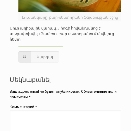
Լուսանկարը՝ բար-ռեստորանի ֆեյսբուքյան էջից
Սուր աղիքային վարակ. 3 հոգի հիվանդանոց է
տեղափոխվել «Բամբու» բար-ռեստորանում սնվելուց
հետո
Կարդալ
Մեկնաբանել
Ваш адрес email не будет опубликован.
Обязательные поля
помечены
*
Комментарий
*