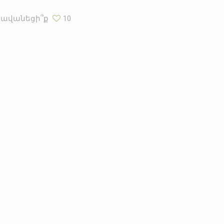
Հավանեցի՞ք
10