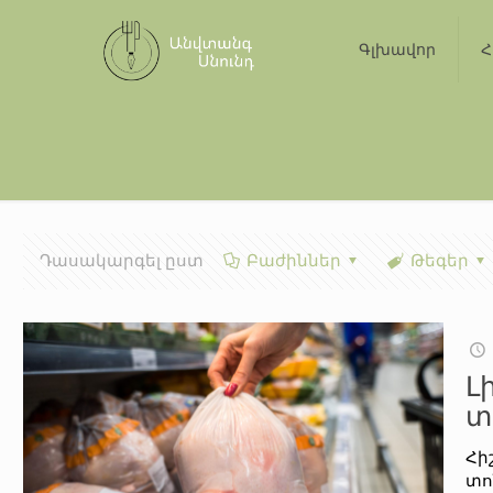
Գլխավոր
Հ
Դասակարգել ըստ
Բաժիններ
Թեգեր
Լ
տ
Հի
տո