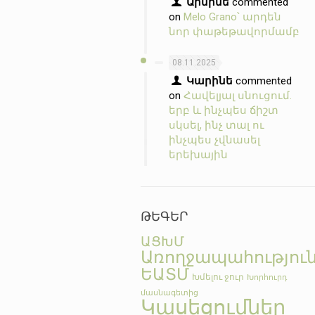
Արմինե
commented
on
Melo Grano՝ արդեն
նոր փաթեթավորմամբ
08.11.2025
Կարինե
commented
on
Հավելյալ սնուցում.
երբ և ինչպես ճիշտ
սկսել, ինչ տալ ու
ինչպես չվնասել
երեխային
ԹԵԳԵՐ
ԱՑԽՄ
Առողջապահությու
ԵԱՏՄ
Խմելու ջուր
Խորհուրդ
մասնագետից
Կասեցումներ