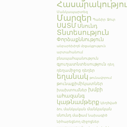
Հասարակությո
Մանկապարտեզ
Մարզեր
Պանիր
Ջուր
ՍԱՏՄ
Սնունդ
Տնտեսություն
Փորձաքննություն
անբարեխիղճ մրցակցություն
արտահանում
բնապահպանություն
գյուղատնտեսություն
դեղ
դեղամիջոց
դեղեր
եղանակ
թունավորում
թունաքիմիկատներ
խմբի
խախտումներ
ահազանգ
կաթնամթերք
կեղծված
մանկական
մանկական
ձու
սնունդ
մաֆամ
նախագիծ
նիհարեցնող միջոցներ