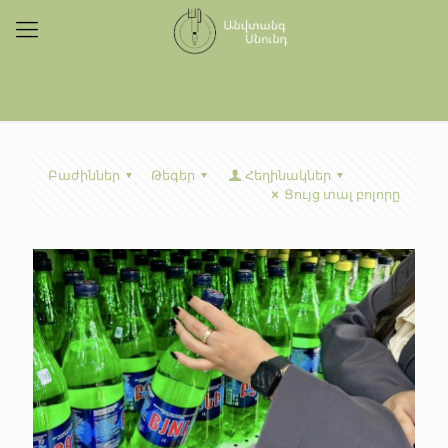
Բաժիններ
Թեգեր
Հեղինակներ
Ցույց տալ բոլորը