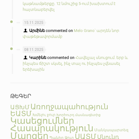
կաթնամթերքը. 12 նմուշից 5-ում խախտում է
հայտնաբերվել
15.11.2025
Արմինե
commented on
Melo Grano՝ արդեն նոր
փաթեթավորմամբ
08.11.2025
Կարինե
commented on
Հավելյալ սնուցում. երբ և
ինչպես ճիշտ սկսել, ինչ տալ ու ինչպես չվնասել
երեխային
ԹԵԳԵՐ
Առողջապահություն
ԱՑԽՄ
ԵԱՏՄ
Խմելու ջուր
Խորհուրդ մասնագետից
Կասեցումներ
Հասարակություն
Մանկապարտեզ
Մարզեր
ՍԱՏՄ
Սնունդ
Պանիր
Ջուր