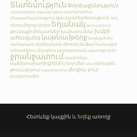
Տնտեսություն
Փորձաքննություն
արտահանում
անբարեխիղճ մրցակցություն
գյուղատնտեսություն
բնապահպանություն
դեղ
եղանակ
դեղամիջոց
դեղեր
թունավորում
խմբի
թունաքիմիկատներ
խախտումներ
կաթնամթերք
ահազանգ
կեղծված
ձու
մանկական սնունդ
մանկական
մաֆամ
նախագիծ
պաղպաղակ
նիհարեցնող միջոցներ
պեստիցիդներ
ջրանջատում
սալմոնելա
սանիտարահիգիենիկ նորմեր
սննդային
սիգ
վեոլիա ջուր
թունավորում
սպանդանոց
քաղցկեղածին
Հետևեք կայքին
և եղեք
առողջ