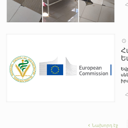
Հ
Ե
Եվ
սն
իր
Նախորդ էջ