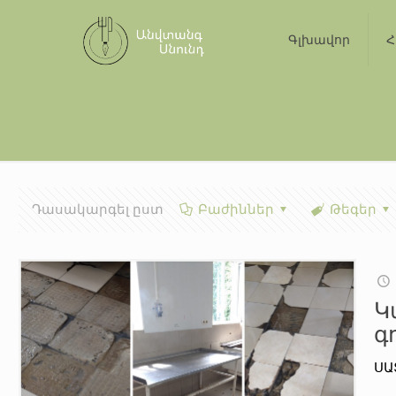
Գլխավոր
Հ
Դասակարգել ըստ
Բաժիններ
Թեգեր
Կ
գ
ՍԱ