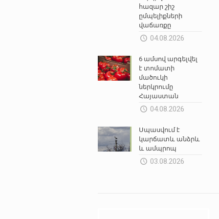
հազար շիշ
ըմպելիքների
վաճառքը
04.08.2026
6 ամսով արգելվել
է տոմատի
մածուկի
ներկրումը
Հայաստան
04.08.2026
Սպասվում է
կարճատև անձրև
և ամպրոպ
03.08.2026