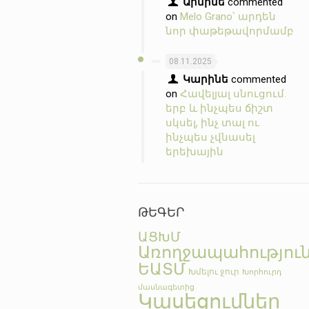
Արմինե
commented
on
Melo Grano՝ արդեն
նոր փաթեթավորմամբ
08.11.2025
Կարինե
commented
on
Հավելյալ սնուցում.
երբ և ինչպես ճիշտ
սկսել, ինչ տալ ու
ինչպես չվնասել
երեխային
ԹԵԳԵՐ
ԱՑԽՄ
Առողջապահությու
ԵԱՏՄ
Խմելու ջուր
Խորհուրդ
մասնագետից
Կասեցումներ