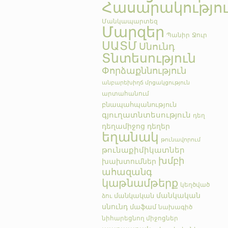
Հասարակությո
Մանկապարտեզ
Մարզեր
Պանիր
Ջուր
ՍԱՏՄ
Սնունդ
Տնտեսություն
Փորձաքննություն
անբարեխիղճ մրցակցություն
արտահանում
բնապահպանություն
գյուղատնտեսություն
դեղ
դեղամիջոց
դեղեր
եղանակ
թունավորում
թունաքիմիկատներ
խմբի
խախտումներ
ահազանգ
կաթնամթերք
կեղծված
մանկական
մանկական
ձու
սնունդ
մաֆամ
նախագիծ
նիհարեցնող միջոցներ