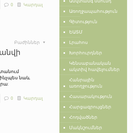
Անվտանգ սնունդ
0
Կարդալ
Առողջապահություն
Գիտություն
ԵԱՏՄ
Բաժիններ
Լրահոս
հանվի
Խորհուրդներ
Կենսաբանական
ակտիվ հավելումներ
ստանում
 ինչպես նաև
Հանրային
րա:
առողջություն
Հասարակություն
0
Կարդալ
Հարցազրույցներ
Հոդվածներ
Մակնշումներ