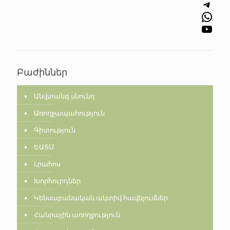
Telegram
WhatsApp
YouTube
Բաժիններ
Անվտանգ սնունդ
Առողջապահություն
Գիտություն
ԵԱՏՄ
Լրահոս
Խորհուրդներ
Կենսաբանական ակտիվ հավելումներ
Հանրային առողջություն