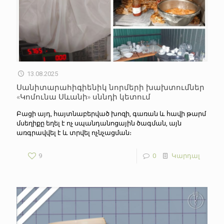
13.08.2025
Սանիտարահիգիենիկ նորմերի խախտումներ
«Կոմունա Սևանի» սննդի կետում
Բացի այդ, հայտնաբերված խոզի, գառան և հավի թարմ
մսեղիքը եղել է ոչ սպանդանոցային ծագման, այն
առգրավվել է և տրվել ոչնչացման։
9
0
Կարդալ