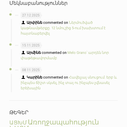
Մեկնաբանություններ
27.12.2025
Արփինե
commented on
Ներմուծված
կաթնամթերքը. 12 նմուշից 5-ում խախտում է
հայտնաբերվել
15.11.2025
Արմինե
commented on
Melo Grano՝ արդեն նոր
փաթեթավորմամբ
08.11.2025
Կարինե
commented on
Հավելյալ սնուցում. երբ և
ինչպես ճիշտ սկսել, ինչ տալ ու ինչպես չվնասել
երեխային
ԹԵԳԵՐ
Առողջապահություն
ԱՑԽՄ