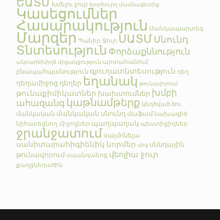
ԵԱՏՄ
Խմելու ջուր
Խորհուրդ մասնագետից
Կասեցումներ
Հասարակություն
Մանկապարտեզ
Մարզեր
ՍԱՏՄ
Սնունդ
Պանիր
Ջուր
Տնտեսություն
Փորձաքննություն
արտահանում
անբարեխիղճ մրցակցություն
գյուղատնտեսություն
բնապահպանություն
դեղ
եղանակ
դեղամիջոց
դեղեր
թունավորում
խմբի
թունաքիմիկատներ
խախտումներ
կաթնամթերք
ահազանգ
կեղծված
ձու
մանկական սնունդ
մանկական
մաֆամ
նախագիծ
պաղպաղակ
նիհարեցնող միջոցներ
պեստիցիդներ
ջրանջատում
սալմոնելա
սանիտարահիգիենիկ նորմեր
սննդային
սիգ
վեոլիա ջուր
թունավորում
սպանդանոց
քաղցկեղածին