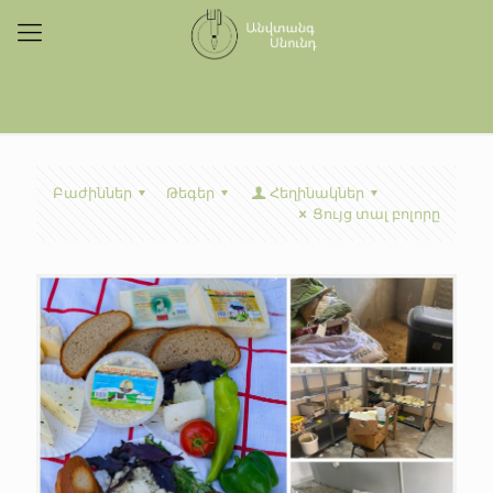
Բաժիններ
Թեգեր
Հեղինակներ
Ցույց տալ բոլորը