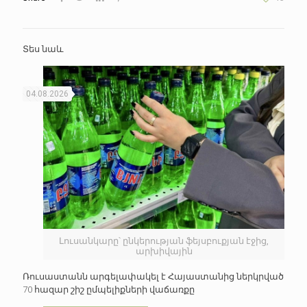
Տես նաև
04.08.2026
Լուսանկարը՝ ընկերության ֆեյսբուքյան էջից,
արխիվային
Ռուսաստանն արգելափակել է Հայաստանից ներկրված
70 հազար շիշ ըմպելիքների վաճառքը