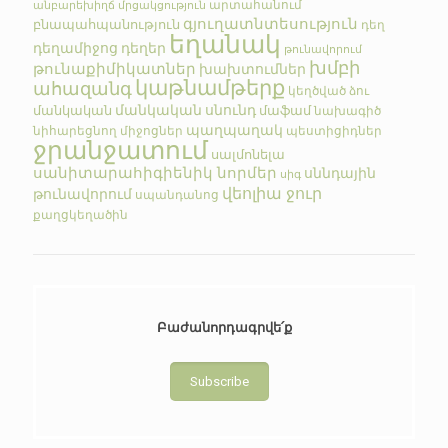
արտահանում
անբարեխիղճ մրցակցություն
գյուղատնտեսություն
բնապահպանություն
դեղ
եղանակ
դեղամիջոց
դեղեր
թունավորում
խմբի
թունաքիմիկատներ
խախտումներ
կաթնամթերք
ահազանգ
կեղծված
ձու
մանկական սնունդ
մանկական
մաֆամ
նախագիծ
պաղպաղակ
նիհարեցնող միջոցներ
պեստիցիդներ
ջրանջատում
սալմոնելա
սանիտարահիգիենիկ նորմեր
սննդային
սիգ
վեոլիա ջուր
թունավորում
սպանդանոց
քաղցկեղածին
Բաժանորդագրվե՛ք
Subscribe