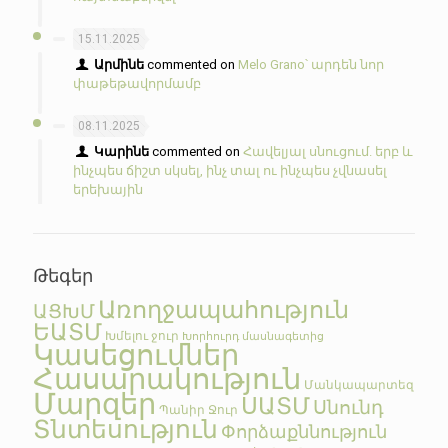
15.11.2025
Արմինե
commented on
Melo Grano՝ արդեն նոր
փաթեթավորմամբ
08.11.2025
Կարինե
commented on
Հավելյալ սնուցում. երբ և
ինչպես ճիշտ սկսել, ինչ տալ ու ինչպես չվնասել
երեխային
Թեգեր
Առողջապահություն
ԱՑԽՄ
ԵԱՏՄ
Խմելու ջուր
Խորհուրդ մասնագետից
Կասեցումներ
Հասարակություն
Մանկապարտեզ
Մարզեր
ՍԱՏՄ
Սնունդ
Պանիր
Ջուր
Տնտեսություն
Փորձաքննություն