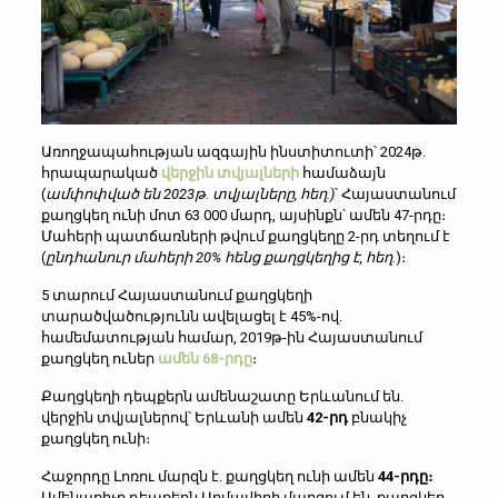
Առողջապահության ազգային ինստիտուտի՝ 2024թ.
հրապարակած
վերջին տվյալ
ների
համաձայն
(
ամփոփված են 2023թ. տվյալները, հեղ.)
՝ Հայաստանում
քաղցկեղ ունի մոտ 63 000 մարդ, այսինքն՝ ամեն 47-րդը։
Մահերի պատճառների թվում քաղցկեղը 2-րդ տեղում է
(
ընդհանուր մահերի 20% հենց քաղցկեղից է, հեղ.
)։
5 տարում Հայաստանում քաղցկեղի
տարածվածությունն ավելացել է 45%-ով.
համեմատության համար, 2019թ-ին Հայաստանում
քաղցկեղ ուներ
ամեն 68-րդը
։
Քաղցկեղի դեպքերն ամենաշատը Երևանում են.
վերջին տվյալներով՝ Երևանի ամեն
42-րդ
բնակիչ
քաղցկեղ ունի։
Հաջորդը Լոռու մարզն է. քաղցկեղ ունի ամեն
44-րդը։
Ամենաքիչը դեպքերն Արմավիրի մարզում են. քաղցկեղ