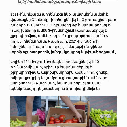
եղել՝ համեմատած չօգտագործողների հետ։
2021-ին, ինչպես արդեն նշել ենք, պատկերն ավելի է
վատացել։
Օրինակ, փորձաքննվել է 10 թունաքիմիկատ
խնձորի 18 նմուշում, և դրանցից 8-ը հայտնաբերվել է։
Կամ, խնձորի
ամեն 3-րդ նմուշում
հայտնաբերվել է
քլորպիրիֆոս
, ամեն 5-րդում՝
պրոպարգիտ,
ամեն 6-
րդում՝
դիմետոատ։
Բացի այդ, 2021-ին խնձորի
նմուշներում հայտնաբերվել է՝
մալաթիոն
,
ցինեբ
,
տրիֆլօքսիստրոբին
,
իմիդակլոպրիդ և թիամեթօքսամ։
,
Լոլիկի
13 նմուշում նույնպես փորձաքննվել է 10
թունաքիմիկատ, որից 8-ը հայտնաբերվել է.
քլորպիրիֆոս
և
ազոքսիստրոբին՝
ամեն 4-րդ,
ցինեբ
,
իմիդակլոպրիդ և
լամբդա ցիհալոտրին՝
ամեն 7-րդ
նմուշներում։ Բացի այդ, հայտնաբերվել են նաև
պենկոնազոլ
,
դելտամետրին
և
տրիադիմեֆոն։