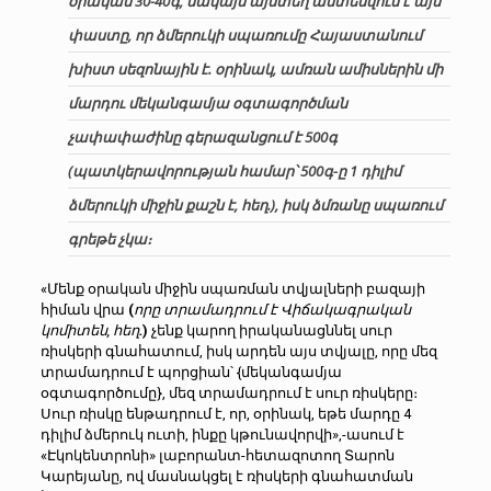
օրական 30-40գ, սակայն այստեղ անտեսվում է այն
փաստը, որ ձմերուկի սպառումը Հայաստանում
խիստ սեզոնային է. օրինակ, ամռան ամիսներին մի
մարդու մեկանգամյա օգտագործման
չափափաժինը գերազանցում է 500գ
(պատկերավորության համար՝ 500գ-ը 1 դիլիմ
ձմերուկի միջին քաշն է, հեղ.), իսկ ձմռանը սպառում
գրեթե չկա։
«Մենք օրական միջին սպառման տվյալների բազայի
հիման վրա
(
որը տրամադրում է Վիճակագրական
կոմիտեն, հեղ
.
)
չենք կարող իրականացննել սուր
ռիսկերի գնահատում, իսկ արդեն այս տվյալը, որը մեզ
տրամադրում է պորցիան՝ {մեկանգամյա
օգտագործումը}, մեզ տրամադրում է սուր ռիսկերը։
Սուր ռիսկը ենթադրում է, որ, օրինակ, եթե մարդը 4
դիլիմ ձմերուկ ուտի, ինքը կթունավորվի»,-ասում է
«Էկոկենտրոնի» լաբորանտ-հետազոտող Տարոն
Կարեյանը, ով մասնակցել է ռիսկերի գնահատման