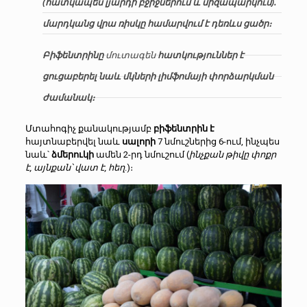
(հատկապես լյարդի բջիջներում և միզապարկում).
մարդկանց վրա ռիսկը համարվում է դեռևս ցածր։
Բիֆենտրինը
մուտագեն
հատկություններ է
ցուցաբերել նաև մկների լիմֆոմայի փորձարկման
ժամանակ։
Մտահոգիչ քանակությամբ
բիֆենտրին է
հայտնաբերվել նաև
սալորի
7 նմուշներից 6-ում, ինչպես
նաև՝
ձմերուկի
ամեն 2-րդ նմուշում (
ինչքան թիվը փոքր
է, այնքան՝ վատ է, հեղ
.)։