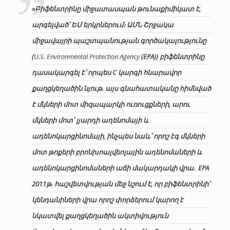
«Բիֆենտրինը միջատասպան թունաքիմիկատ է,
արգելված՝ ԵՄ երկրներում։ ԱՄՆ Շրջակա
միջավայրի պաշտպանության գործակալությունը
(
U.S. Environmental Protection Agency
(EPA)) բիֆենտրինը
դասակարգել է՝ որպես C կարգի հնարավոր
քաղցկեղածին նյութ. այս գնահատականը հիմնված
է մկների մոտ միզապարկի ուռուցքների, արու
մկների մոտ՝ լյարդի ադենոմայի և
ադենոկարցինոմայի, ինչպես նաև՝ որոշ էգ մկների
մոտ թոքերի բրոնխոալվեոլային ադենոմաների և
ադենոկարցինոմաների աճի մակարդակի վրա. EPA
2011թ. հաշվետվության մեջ նշում է, որ բիֆենտրինի՝
կենդանիների վրա որոշ փորձերում կարող է
նկատվել քաղցկեղածին ակտիվություն