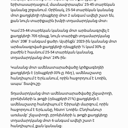
երիտասարդացում, մասնավորապես՝ 25-45 տարեկան
կանանց շրջանում։ Օրինակ, 25-54 տարեկան կանանց
մոտ քաղցկեղի դեպքերը մոտ 2 անգամ ավելի շատ են,
քան նույն տարիքային խմբի տղամարդկանց մոտ։
Կամ 25-44 տարեկան կանանց մոտ արձանագրվել է
քաղցկեղի 705 դեպք, նույն տարիքի տղամարդկանց
մոտ՝ 208` 3 անգամ ցածր։ Այսինքն՝ 2023-ին կանանց մոտ
արձանագրված քաղցկեղի դեպքերի ⅓ կամ 30%-ը
բաժին է հասնում 25-54 տարեկան կանանց,
տղամարդկանց մոտ՝ 24%-ին։
Կանանց մոտ ամենատարածվածը կրծքագեղձի
քաղցկեղն է (
դեպքերի 33%-ը, հեղ.
), ամենաշատը
հանդիպում է Երևանում, որին հաջորդում է Լոռին,
ապա՝ Տավուշը։
Տղամարդկանց մոտ ամենատարածվածը շնչափողի,
բրոնխների և թոքի (
դեպքերի 21%
) քաղցկեղն է.
ամենաշատը հանդիպում է Շիրակի մարզում, որին
հաջորդում է Երևանը, հետո՝ Լոռին։ Ընդհանուր
առմամբ՝ շնչափողի, բրոնխների և թոքի քաղցկեղը
տղամարդկանց մոտ 6 անգամ ավելի շատ է
հանդիպում, քան կանանց։