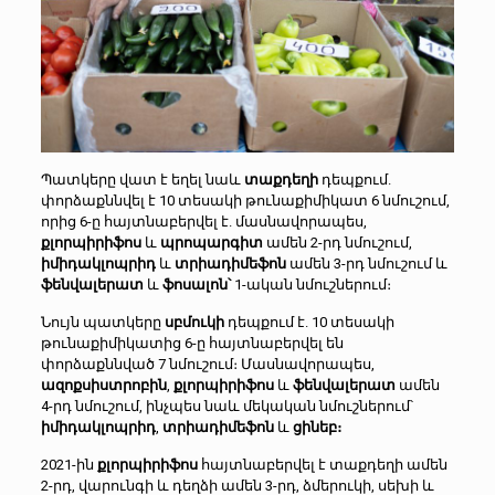
Պատկերը վատ է եղել նաև
տաքդեղի
դեպքում.
փորձաքննվել է 10 տեսակի թունաքիմիկատ 6 նմուշում,
որից 6-ը հայտնաբերվել է. մասնավորապես,
քլորպիրիֆոս
և
պրոպարգիտ
ամեն 2-րդ նմուշում,
իմիդակլոպրիդ
և
տրիադիմեֆոն
ամեն 3-րդ նմուշում և
ֆենվալերատ
և
ֆոսալոն՝
1-ական նմուշներում։
Նույն պատկերը
սբմուկի
դեպքում է. 10 տեսակի
թունաքիմիկատից 6-ը հայտնաբերվել են
փորձաքննված 7 նմուշում։ Մասնավորապես,
ազոքսիստրոբին
,
քլորպիրիֆոս
և
ֆենվալերատ
ամեն
4-րդ նմուշում, ինչպես նաև մեկական նմուշներում՝
իմիդակլոպրիդ
,
տրիադիմեֆոն
և
ցինեբ։
2021-ին
քլորպիրիֆոս
հայտնաբերվել է տաքդեղի ամեն
2-րդ, վարունգի և դեղձի ամեն 3-րդ, ձմերուկի, սեխի և