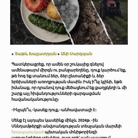
●
Տաթև Խաչատրյան
●
Անի Սարգսյան
Պատկերացրեք, որ ամեն օր շուկայից գնելով
ամենաթարմ միրգն ու բանջարեղենը, դուք կարծում եք,
թե հոգ եք տանում ձեր, ձեր ընտանիքի և ձեր
երեխաների առողջության մասին։ Իսկ ի՞նչ կլինի, եթե
իմանաք, որ դրանով դուք մեծացնում եք քաղցկեղի և մի
շարք այլ հիվանդությունների զարգացման
հավանականությունը։
-Ինչպե՞ս,-կասեք դուք,-անհավատալի է։
Մենք էլ այդպես կասեինք մինչև 2024թ.-ին
Սննդամթերքի անվտանգության տեսչական մարմնի
հրապարակած
պետական մոնիթորինգի
արդյունքները տեսնելը, ըստ որի՝ լայն սպառում