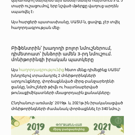
վերահսկող մարմինն այս ամենի մասին հայտնում 3 և 5
տարի ուշացումով, երբ նշված մթերքը վաղուց արդեն
սպառվել է։
Այս հարցերի պատասխանը, ՍԱՏՄ-ն, ցավոք, չէր տվել
հաղորդագրության մեջ։
Բիֆենտրին՝ խաղողի բոլոր նմուշներում,
դիմետոատ՝ խնձորի ամեն 3-րդ նմուշում.
մոնիթորինգի իրական պատկերը
Այս
հաղորդագրությունից
հետո մենք դիմեցինք ՍԱՏՄ՝
խնդրելով տրամադրել 2 մոնիթորինգների
արդյունքները, փորձաքննված միրգ-բանջարեղենի
ցանկը, նմուշների թիվն ու հայտնաբերված
թունաքիմիկատների մնացորդային քանակները։
Ընդհանուր առմամբ՝ 2019թ. և 2021թ.ին իրականացված
մոնիթորինգների ժամանակ փորձաքննել էր 340 նմուշ։