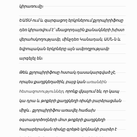
կիրառումը։
ԵԱՏՄ-ում և զարգացող երկրներում քլորպիրիֆոսը
դեռ կիրառվում է՝ մնացորդային քանակների խիստ
վերահսկողությամբ, մինչդեռ Կանադան, ԱՄՆ-ն և
եվրոպական երկրները այն ամբողջությամբ
արգելել են։
Թեև քլորպիրիֆոսը հստակ դասակարգված չէ,
որպես քաղցկեղածին, բայց կան
առանձին
հետազոտություններ
, որոնք վկայում են, որ կապ
կա դրա և թոքերի քաղցկեղի ռիսկի բարձրացման
միջև . քլորպիրիֆոս առավել հաճախ
օգտագործողների մոտ թոքերի քաղցկեղի
հարաբերական ռիսկը գրեթե կրկնակի բարձր է