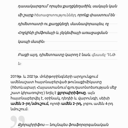
դասակարգում՝ որպես քաղցկեղածին, սակայն կան
մի շարք
հետազոտություններ
, որոնք փաստում են
դիմետոատի ու քաղցկեղի, մասնավորապես, ոչ
Հոջկինի լիմֆոմայի և լեյկեմիայի առաջացման
կապի մասին։
Բացի այդ, դիմետոատը կարող է նաև
վնասել ԴՆԹ-
ն։
2019թ. և 2021թ. մոնիթորինգների արդյունքում
ամենաշատ հայտնաբերված թունաքիմիկատը
(
հետևաբար, Հայաստանում գյուղատնտեսության մեջ
շատ կիրառովող
) եղել է
քլորպիրիֆոսը.
այն
հայտնաբերվել է, օրինակ, դեղձի և վարունգի, սեխի
ամեն 3-րդ նմուշում,
ոլոռի
ամեն 2-րդ,
լոբու ամեն 4-րդ
նմուշում։
Քլորպիրիֆոս — նույնպես ֆոսֆորօրգանական