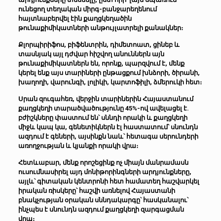
ունեցող տեղական միրգ-բանջարեղենում
հայտնաբերվել էին քաղցկեղածին
թունաքիմիկատների անթույլատրելի քանակներ։
Քլորպիրիֆոս, բիֆենտրին, դիմետոատ, ցինեբ և
տասնյակ այլ դժվար հիշվող անուններն այն
թունաքիմիկատներն են, որոնք, պարզվում է, մենք
կերել ենք այս տարիների ընթացքում խնձորի, ծիրանի,
խաղողի, վարունգի, լոլիկի, կարտոֆիլի, ձմերուկի հետ։
Սրան զուգահեռ, վերջին տարիներին Հայաստանում
քաղցկեղի տարածվածությունը 45%-ով ավելացել է.
բժիշկները փաստում են՝ սննդի որակի և քաղցկեղի
միջև կապ կա, գենետիկներն էլ հաստատում՝ սնունդն
ազդում է գեների, այսինքն նաև՝ հետագա սերունդերի
առողջության և կյանքի որակի վրա։
Հետևաբար, մենք որոշեցինք ոչ միայն մանրամասն
ուսումնասիրել այդ մոնիթորինգների արդյունքները,
այլև՝ գիտական կենտրոնի հետ համատեղ հաշվարկել
իրական ռիսկերը՝ հաշվի առնելով Հայաստանի
բնակչության օրական սննդակարգը՝ հասկանալու՝
ինչպես է սնունդն ազդում քաղցկեղի զարգացման
վրա։