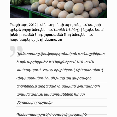
Բացի այդ, 2019-ի մոնիթորինգի արդյունքում սալորի
գրեթե բոլոր նմուշներում (
ամեն 1.4, հեղ.
), ինչպես նաև՝
խնձորի
ամեն 3-րդ,
լոբու
ամեն 5-րդ նմուշներում
հայտնաբերվել է
դիմետոատ
։
Դիմետոատը ֆոսֆորօրգանական թունաքմիկատ
է. որն արգելված է ԵՄ երկրներում, ԱՄՆ-ում և
Կանադայում։ ԵԱՏՄ երկրներում, Չինաստանում,
Հնդկաստանում ու մի շարք այլ զարգացող
երկրներում արգելված չէ, սակայն՝ թույլատրելի
առավելագույն մակարդակների խիստ
վերահսկողությամբ։
Դիմետոատը չունի հստակ միջազգային