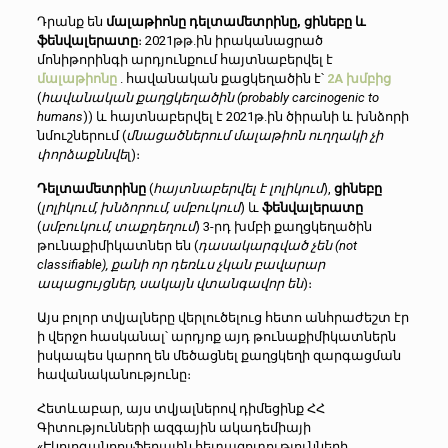
Դրանք են
մալաթիոնը
դելտամետրինը, ցինեբը և
ֆենվալերատը
։ 2021թթ.ին իրականացրած
մոնիթորինգի արդյունքում հայտնաբերվել է
մալաթիոնը
. հավանական քացկեղածին է՝
2A խմբից
(
հավանական քաղցկեղածին (probably carcinogenic to
humans
)) և հայտնաբերվել է 2021թ.ին ծիրանի և խնձորի
նմուշներում (
մնացածներում մալաթիոն ուղղակի չի
փորձաքննվե
լ)։
Դելտամետրինը
(
հայտնաբերվել է լոլիկում
),
ցինեբը
(
լոլիկում, խնձորում, սմբուկում
) և
ֆենվալերատը
(
սմբուկում, տաքդեղում
) 3-րդ խմբի քաղցկեղածին
թունաքիմիկատներ են (
դասակարգված չեն (not
classifiable), քանի որ դեռևս չկան բավարար
ապացույցներ, սակայն վտանգավոր են
)։
Այս բոլոր տվյալները վերլուծելուց հետո անհրաժեշտ էր
ի վերջո հասկանալ՝ արդյոք այդ թունաքիմիկատներն
իսկապես կարող են մեծացնել քաղցկեղի զարգացման
հավանականությունը։
Հետևաբար, այս տվյալներով դիմեցինք ՀՀ
Գիտությունների ազգային ակադեմիայի
«Էկոլոգանոոսֆերային հետազոտությունների