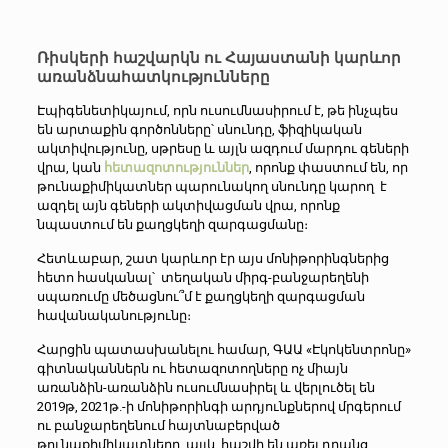
Ռիսկերի հաշվարկն ու Հայաստանի կարևոր
առանձնահատկությունները
Էպիգենետիկայում, որն ուսումնասիրում է, թե ինչպես
են արտաքին գործոնները՝ սնունդը, ֆիզիկական
ակտիվությունը, սթրեսը և այլն ազդում մարդու գեների
վրա, կան
հետազոտություններ
, որոնք փաստում են, որ
թունաքիմիկատներ պարունակող սնունդը կարող է
ազդել այն գեների ակտիվացման վրա, որոնք
նպաստում են քաղցկեղի զարգացմանը։
Հետևաբար, շատ կարևոր էր այս մոնիթորինգներից
հետո հասկանալ՝ տեղական միրգ-բանջարեղենի
սպառումը մեծացնու՞մ է քաղցկեղի զարգացման
հավանականությունը։
Հարցին պատասխանելու համար, ԳԱԱ «Էկոկենտրոնը»
գիտնականներն ու հետազոտողները ոչ միայն
առանձին-առանձին ուսումնասիրել և վերլուծել են
2019թ, 2021թ.-ի մոնիթորինգի արդյունքներով
մրգերում
ու բանջարեղենում հայտնաբերված
թունաքիմիկատները, այլև հաշվի են առել դրանց