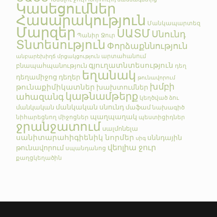
Կասեցումներ
Հասարակություն
Մանկապարտեզ
Մարզեր
ՍԱՏՄ
Սնունդ
Պանիր
Ջուր
Տնտեսություն
Փորձաքննություն
արտահանում
անբարեխիղճ մրցակցություն
գյուղատնտեսություն
բնապահպանություն
դեղ
եղանակ
դեղամիջոց
դեղեր
թունավորում
խմբի
թունաքիմիկատներ
խախտումներ
կաթնամթերք
ահազանգ
կեղծված
ձու
մանկական սնունդ
մանկական
մաֆամ
նախագիծ
պաղպաղակ
նիհարեցնող միջոցներ
պեստիցիդներ
ջրանջատում
սալմոնելա
սանիտարահիգիենիկ նորմեր
սննդային
սիգ
վեոլիա ջուր
թունավորում
սպանդանոց
քաղցկեղածին