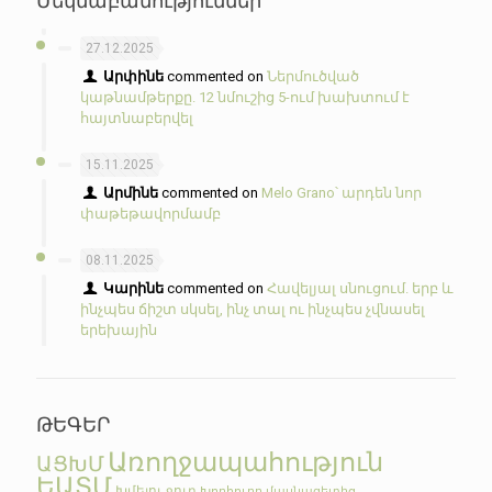
27.12.2025
Արփինե
commented on
Ներմուծված
կաթնամթերքը. 12 նմուշից 5-ում խախտում է
հայտնաբերվել
15.11.2025
Արմինե
commented on
Melo Grano՝ արդեն նոր
փաթեթավորմամբ
08.11.2025
Կարինե
commented on
Հավելյալ սնուցում. երբ և
ինչպես ճիշտ սկսել, ինչ տալ ու ինչպես չվնասել
երեխային
ԹԵԳԵՐ
Առողջապահություն
ԱՑԽՄ
ԵԱՏՄ
Խմելու ջուր
Խորհուրդ մասնագետից