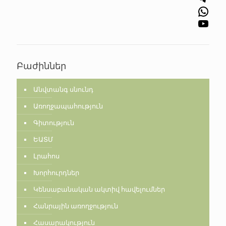
WhatsApp
YouTube
Բաժիններ
Անվտանգ սնունդ
Առողջապահություն
Գիտություն
ԵԱՏՄ
Լրահոս
Խորհուրդներ
Կենսաբանական ակտիվ հավելումներ
Հանրային առողջություն
Հասարակություն