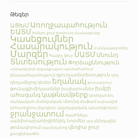
Թեգեր
Առողջապահություն
ԱՑԽՄ
ԵԱՏՄ
Խմելու ջուր
Խորհուրդ մասնագետից
Կասեցումներ
Հասարակություն
Մանկապարտեզ
Մարզեր
ՍԱՏՄ
Սնունդ
Պանիր
Ջուր
Տնտեսություն
Փորձաքննություն
արտահանում
անբարեխիղճ մրցակցություն
գյուղատնտեսություն
բնապահպանություն
դեղ
եղանակ
դեղամիջոց
դեղեր
թունավորում
խմբի
թունաքիմիկատներ
խախտումներ
կաթնամթերք
ահազանգ
կեղծված
ձու
մանկական սնունդ
մանկական
մաֆամ
նախագիծ
պաղպաղակ
նիհարեցնող միջոցներ
պեստիցիդներ
ջրանջատում
սալմոնելա
սանիտարահիգիենիկ նորմեր
սննդային
սիգ
վեոլիա ջուր
թունավորում
սպանդանոց
քաղցկեղածին