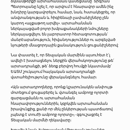
ձկնամթերքի արտահանման կասեցմանը՝ Տիգրան
Պետրոսյանը նշել է, որ արվում է հնարավոր ամեն ինչ
խնդիրը կարգավորելու համար, նաև հստակեցրել, որ
անվտանգության և հիգիենայի չափանիշները չեն
կարող «աչքաթող արվել». արտահանման
ներկայացված բոլոր խմբաքանակների նմուշները
ներկայացվելու են լաբորատոր հետազոտության՝
մանրէաբանություն, հիվանդություններ ու արգելված
նյութերի մնացորդային քանակություն ցուցանիշներով:
Նա փաստել է, որ Տեսչական մարմինն այսուհետ է՛լ
ավելի է խստացնելու ներքին վերահսկողությունը թե՛
արտադրանքի, թե՛ ձեռք բերվող հումքի նկատմամբ՝
ԵԱՏՄ շուկայում հայկական արտադրանքի
վստահելիությունը վերականգնելու համար։
«Այն արտադրողները, որոնք կշարունակեն անփույթ
մոտեցում ցուցաբերել և վտանգել ամբողջ ոլորտի
զարգացմանն ու արտահանման
հնարավորություններին, կզրկվեն արտահանման
իրավունքից, քանի որ մեկ ընկերության պատճառով
չպետք է տուժի ամբողջ ոլորտը»,- զգուշացրել է
Տեսչական մարմնի ղեկավարը։
Խոսվել է նաև Եվրոպական Միության շուկաներ