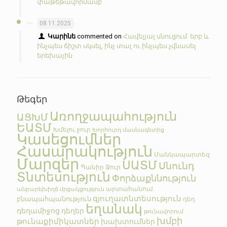
փաթեթավորմամբ
08.11.2025
Կարինե
commented on
Հավելյալ սնուցում. երբ և
ինչպես ճիշտ սկսել, ինչ տալ ու ինչպես չվնասել
երեխային
Թեգեր
Առողջապահություն
ԱՑԽՄ
ԵԱՏՄ
Խմելու ջուր
Խորհուրդ մասնագետից
Կասեցումներ
Հասարակություն
Մանկապարտեզ
Մարզեր
ՍԱՏՄ
Սնունդ
Պանիր
Ջուր
Տնտեսություն
Փորձաքննություն
արտահանում
անբարեխիղճ մրցակցություն
գյուղատնտեսություն
բնապահպանություն
դեղ
եղանակ
դեղամիջոց
դեղեր
թունավորում
խմբի
թունաքիմիկատներ
խախտումներ