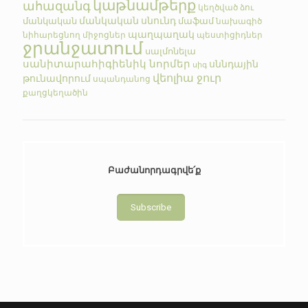
կաթնամթերք
ահազանգ
կեղծված
ձու
մանկական սնունդ
մանկական
մաֆամ
նախագիծ
պաղպաղակ
նիհարեցնող միջոցներ
պեստիցիդներ
ջրանջատում
սալմոնելա
սանիտարահիգիենիկ նորմեր
սննդային
սիգ
վեոլիա ջուր
թունավորում
սպանդանոց
քաղցկեղածին
Բաժանորդագրվե՛ք
Subscribe