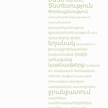
Սնունդ
Տնտեսություն
Փորձաքննություն
անբարեխիղճ մրցակցություն
արտահանում
բնապահպանություն
գյուղատնտեսություն
դեղ
դեղամիջոց
դեղեր
եղանակ
թունավորում
թունաքիմիկատներ
խմբի
խախտումներ
ահազանգ
կաթնամթերք
կեղծված
մանկական
մանկական
ձու
սնունդ
մաֆամ
նախագիծ
նիհարեցնող միջոցներ
պաղպաղակ
պեստիցիդներ
ջրանջատում
սալմոնելա
սանիտարահիգիենիկ