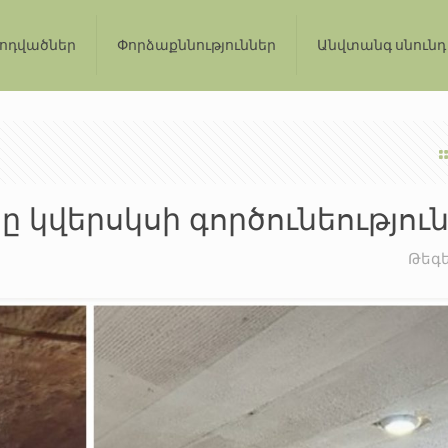
ոդվածներ
Փորձաքննություններ
Անվտանգ սնունդ
կվերսկսի գործունեությու
Թեգ