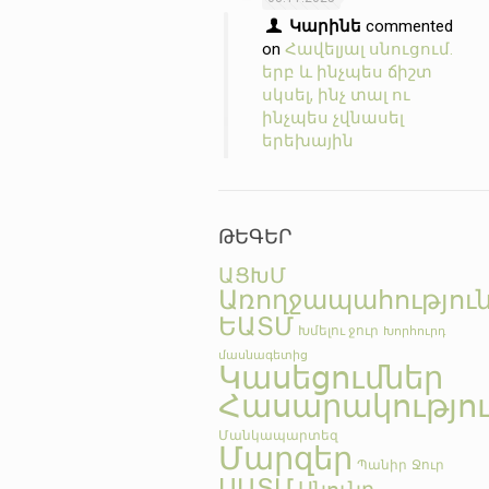
Կարինե
commented
on
Հավելյալ սնուցում.
երբ և ինչպես ճիշտ
սկսել, ինչ տալ ու
ինչպես չվնասել
երեխային
ԹԵԳԵՐ
ԱՑԽՄ
Առողջապահությու
ԵԱՏՄ
Խմելու ջուր
Խորհուրդ
մասնագետից
Կասեցումներ
Հասարակությո
Մանկապարտեզ
Մարզեր
Պանիր
Ջուր
ՍԱՏՄ