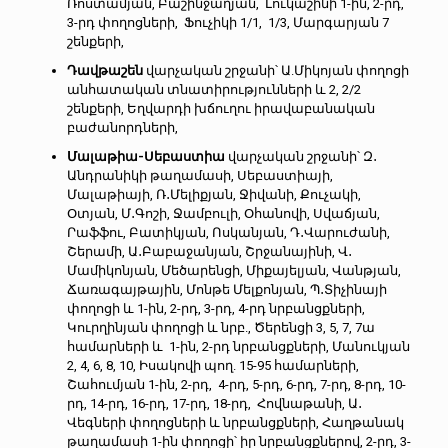
Ռոստամյան, Բաշինջաղյան, Լուկաշինի 1-ին, 2-րդ,
3-րդ փողոցների, Ֆուչիկի 1/1, 1/3, Մարգարյան 7
շենքերի,
Դավթաշեն
վարչական շրջանի՝ Ա.Միկոյան փողոցի
անհատական տնատիրությունների և 2, 2/2
շենքերի, Եղվարդի խճուղու իրավաբանական
բաժանորդների,
Մալաթիա-Սեբաստիա
վարչական շրջանի՝ Զ․
Անդրանիկի թաղամասի, Սեբաստիայի,
Մալաթիայի, Ռ․Մելիքյան, Ջիվանի, Քուչակի,
Օտյան, Մ․Գոշի, Ջամբուլի, Օհանովի, Սվաճյան,
Րաֆֆու, Բատիկյան, Ոսկանյան, Դ․Վարուժանի,
Շերամի, Ա․Բաբաջանյան, Շրջանայինի, Վ․
Մամիկոնյան, Մեծարենցի, Միքայելյան, Վանթյան,
Ճառագայթային, Մոնթե Մելքոնյան, Պ․Տիչինայի
փողոցի և 1-ին, 2-րդ, 3-րդ, 4-րդ նրբանցքների,
Կուրղինյան փողոցի և նրբ., Ծերենցի 3, 5, 7, 7ա
համարների և 1-ին, 2-րդ նրբանցքների, Մանուկյան
2, 4, 6, 8, 10, Իսակովի պող. 15-95 համարների,
Շահումյան 1-ին, 2-րդ, 4-րդ, 5-րդ, 6-րդ, 7-րդ, 8-րդ, 10-
րդ, 14-րդ, 16-րդ, 17-րդ, 18-րդ, Հովնաթանի, Ա․
Վեգների փողոցների և նրբանցքների, Հաղթանակ
թաղամասի 1-ին փողոցի՝ իր նրբանցքներով, 2-րդ, 3-