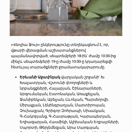
«Վեոլիա Ջուր» ընկերությունը տեղեկացնում է, որ,
վթարի վերացման աշխատանքներով
պայմանավորված, սեպտեմբերի 18-ին՝ ժամը 10:00-ից
մինչև սեպտեմբերի 19-ը ժամը 10:00-ը կդադարեցվի
հետևյալ տարածքների ջրամատակարարումը.
Երևանի Աջափնյակ
վարչական շրջանի՝ Խ.
Խաչատրյան, Վշտունի փողոցների և
նրբանցքների, Հալաբյան, Շինարարների,
Արզումանյան, Էստոնական, Առաքելյան,
Ջանիբեկյան, Աբելյան, Լևոնյան, Պարսեղովի,
Միրաքյան, Լենինգրադյան, Մարտիրոսյան,
Չուխաջյան, Գրիգոր Զոհրապի, Սիսակյան,
Գ.Հակոբյանց, Գ․Հասրաթյան, Կարապետյան,
Եղիազարյան, Հասմիկի, Ալիխանյան Եղբայրների,
Սպորտի, Թերլեմեզյան, Արա Սարգսյան,