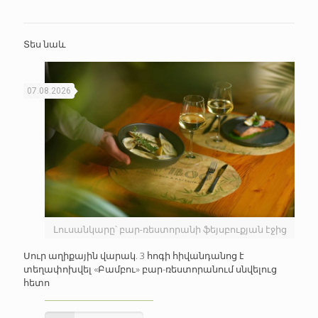
Տես նաև
07.08.2026
Լուսանկարը՝ բար-ռեստորանի ֆեյսբուքյան էջից
Սուր աղիքային վարակ. 3 հոգի հիվանդանոց է
տեղափոխվել «Բամբու» բար-ռեստորանում սնվելուց
հետո