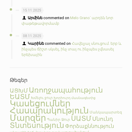
15.11.2025
Արմինե
commented on
Melo Grano՝ արդեն նոր
փաթեթավորմամբ
08.11.2025
Կարինե
commented on
Հավելյալ սնուցում. երբ և
ինչպես ճիշտ սկսել, ինչ տալ ու ինչպես չվնասել
երեխային
Թեգեր
Առողջապահություն
ԱՑԽՄ
ԵԱՏՄ
Խմելու ջուր
Խորհուրդ մասնագետից
Կասեցումներ
Հասարակություն
Մանկապարտեզ
Մարզեր
ՍԱՏՄ
Սնունդ
Պանիր
Ջուր
Տնտեսություն
Փորձաքննություն