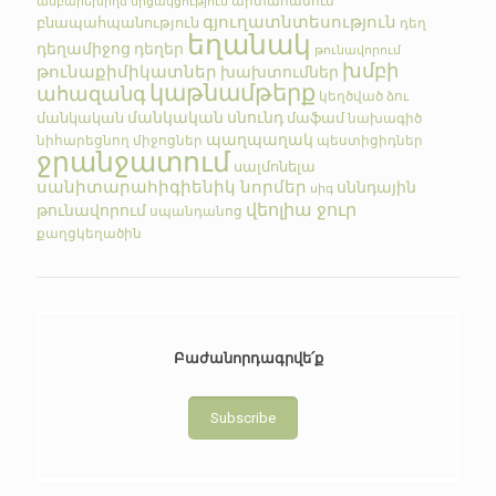
արտահանում
անբարեխիղճ մրցակցություն
գյուղատնտեսություն
բնապահպանություն
դեղ
եղանակ
դեղամիջոց
դեղեր
թունավորում
խմբի
թունաքիմիկատներ
խախտումներ
կաթնամթերք
ահազանգ
կեղծված
ձու
մանկական սնունդ
մանկական
մաֆամ
նախագիծ
պաղպաղակ
նիհարեցնող միջոցներ
պեստիցիդներ
ջրանջատում
սալմոնելա
սանիտարահիգիենիկ նորմեր
սննդային
սիգ
վեոլիա ջուր
թունավորում
սպանդանոց
քաղցկեղածին
Բաժանորդագրվե՛ք
Subscribe