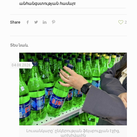
անհանգստության համար:
Share
2
Տես նաև
04.08.2026
Լուսանկարը՝ ընկերության ֆեյսբուքյան էջից,
արխիվային