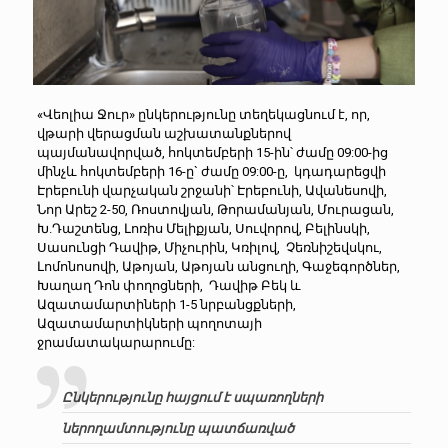
«Վեոլիա Ջուր» ընկերությունը տեղեկացնում է, որ,
վթարի վերացման աշխատանքներով
պայմանավորված, հոկտեմբերի 15-ին՝ ժամը 09:00-ից
մինչև հոկտեմբերի 16-ը` ժամը 09:00-ը, կդադարեցվի
Էրեբունի վարչական շրջանի՝ Էրեբունի, Ավանեսովի,
Նոր Արեշ 2-50, Ռոստովյան, Թորամանյան, Մուրացան,
Խ.Դաշտենց, Լոռիս Մելիքյան, Սուվորով, Բելինսկի,
Սասունցի Դավիթ, Միչուրին, Կռիլով, Չեռնիշեվսկու,
Լոմոնոսովի, Աթոյան, Աթոյան անցուղի, Գաջեգործներ,
Խաղաղ Դոն փողոցների, Դավիթ Բեկ և
Ազատամարտիների 1-5 նրբանցքների,
Ազատամարտիկների պողոտայի
ջրամատակարարումը:
Ընկերությունը հայցում է սպառողների
ներողամտությունը պատճառված