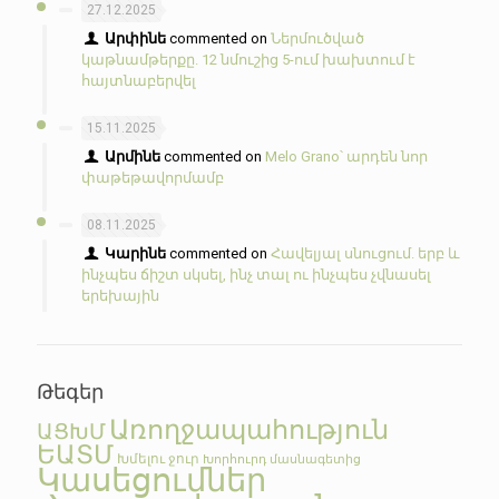
27.12.2025
Արփինե
commented on
Ներմուծված
կաթնամթերքը. 12 նմուշից 5-ում խախտում է
հայտնաբերվել
15.11.2025
Արմինե
commented on
Melo Grano՝ արդեն նոր
փաթեթավորմամբ
08.11.2025
Կարինե
commented on
Հավելյալ սնուցում. երբ և
ինչպես ճիշտ սկսել, ինչ տալ ու ինչպես չվնասել
երեխային
Թեգեր
Առողջապահություն
ԱՑԽՄ
ԵԱՏՄ
Խմելու ջուր
Խորհուրդ մասնագետից
Կասեցումներ