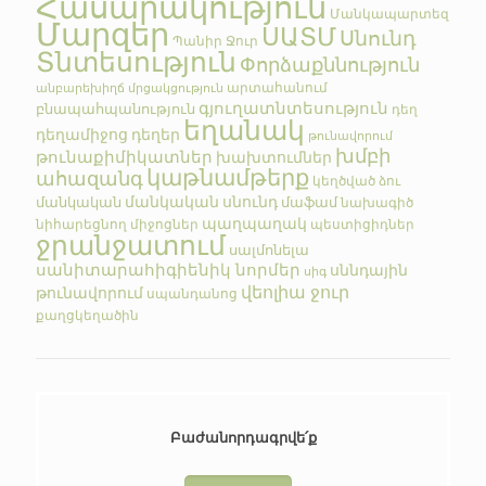
Հասարակություն
Մանկապարտեզ
Մարզեր
ՍԱՏՄ
Սնունդ
Պանիր
Ջուր
Տնտեսություն
Փորձաքննություն
արտահանում
անբարեխիղճ մրցակցություն
գյուղատնտեսություն
բնապահպանություն
դեղ
եղանակ
դեղամիջոց
դեղեր
թունավորում
խմբի
թունաքիմիկատներ
խախտումներ
կաթնամթերք
ահազանգ
կեղծված
ձու
մանկական սնունդ
մանկական
մաֆամ
նախագիծ
պաղպաղակ
նիհարեցնող միջոցներ
պեստիցիդներ
ջրանջատում
սալմոնելա
սանիտարահիգիենիկ նորմեր
սննդային
սիգ
վեոլիա ջուր
թունավորում
սպանդանոց
քաղցկեղածին
Բաժանորդագրվե՛ք