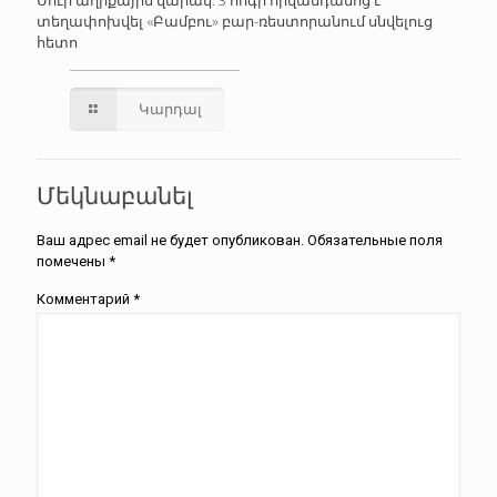
Սուր աղիքային վարակ. 3 հոգի հիվանդանոց է
տեղափոխվել «Բամբու» բար-ռեստորանում սնվելուց
հետո
Կարդալ
Մեկնաբանել
Ваш адрес email не будет опубликован.
Обязательные поля
помечены
*
Комментарий
*