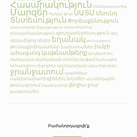
Հասարակություն
Մանկապարտեզ
Մարզեր
ՍԱՏՄ
Սնունդ
Պանիր
Ջուր
Տնտեսություն
Փորձաքննություն
արտահանում
անբարեխիղճ մրցակցություն
գյուղատնտեսություն
բնապահպանություն
դեղ
եղանակ
դեղամիջոց
դեղեր
թունավորում
խմբի
թունաքիմիկատներ
խախտումներ
կաթնամթերք
ահազանգ
կեղծված
ձու
մանկական սնունդ
մանկական
մաֆամ
նախագիծ
պաղպաղակ
նիհարեցնող միջոցներ
պեստիցիդներ
ջրանջատում
սալմոնելա
սանիտարահիգիենիկ նորմեր
սննդային
սիգ
վեոլիա ջուր
թունավորում
սպանդանոց
քաղցկեղածին
Բաժանորդագրվե՛ք