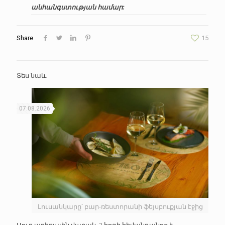
անհանգստության համար:
Share
15
Տես նաև
07.08.2026
Լուսանկարը՝ բար-ռեստորանի ֆեյսբուքյան էջից