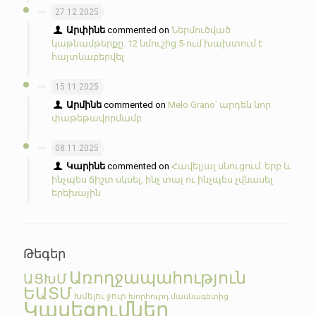
27.12.2025
Արփինե
commented on
Ներմուծված
կաթնամթերքը. 12 նմուշից 5-ում խախտում է
հայտնաբերվել
15.11.2025
Արմինե
commented on
Melo Grano՝ արդեն նոր
փաթեթավորմամբ
08.11.2025
Կարինե
commented on
Հավելյալ սնուցում. երբ և
ինչպես ճիշտ սկսել, ինչ տալ ու ինչպես չվնասել
երեխային
Թեգեր
Առողջապահություն
ԱՑԽՄ
ԵԱՏՄ
Խմելու ջուր
Խորհուրդ մասնագետից
Կասեցումներ