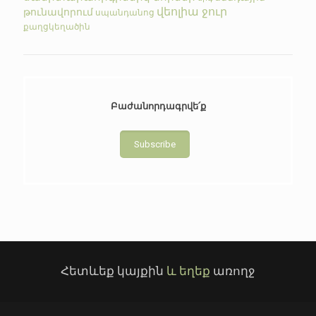
վեոլիա ջուր
թունավորում
սպանդանոց
քաղցկեղածին
Բաժանորդագրվե՛ք
Subscribe
Հետևեք կայքին
և եղեք
առողջ