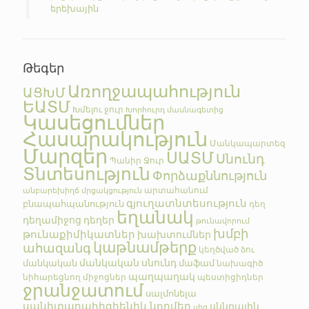
երեխային
Թեգեր
Առողջապահություն
ԱՑԽՄ
ԵԱՏՄ
Խմելու ջուր
Խորհուրդ մասնագետից
Կասեցումներ
Հասարակություն
Մանկապարտեզ
Մարզեր
ՍԱՏՄ
Սնունդ
Պանիր
Ջուր
Տնտեսություն
Փորձաքննություն
արտահանում
անբարեխիղճ մրցակցություն
գյուղատնտեսություն
բնապահպանություն
դեղ
եղանակ
դեղամիջոց
դեղեր
թունավորում
խմբի
թունաքիմիկատներ
խախտումներ
կաթնամթերք
ահազանգ
կեղծված
ձու
մանկական սնունդ
մանկական
մաֆամ
նախագիծ
պաղպաղակ
նիհարեցնող միջոցներ
պեստիցիդներ
ջրանջատում
սալմոնելա
սանիտարահիգիենիկ նորմեր
սննդային
սիգ