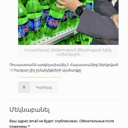
Լուսանկարը՝ ընկերության ֆեյսբուքյան էջից,
արխիվային
Ռուսաստանն արգելափակել է Հայաստանից ներկրված
70 հազար շիշ ըմպելիքների վաճառքը
Կարդալ
Մեկնաբանել
Ваш адрес email не будет опубликован.
Обязательные поля
помечены
*