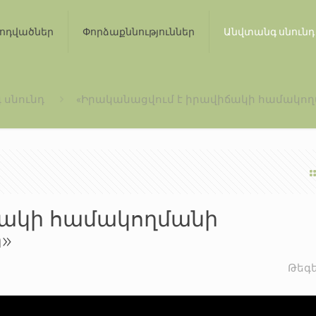
ոդվածներ
Փորձաքննություններ
Անվտանգ սնունդ
 սնունդ
«Իրականացվում է իրավիճակի համակողմա
ճակի համակողմանի
»
Թեգ