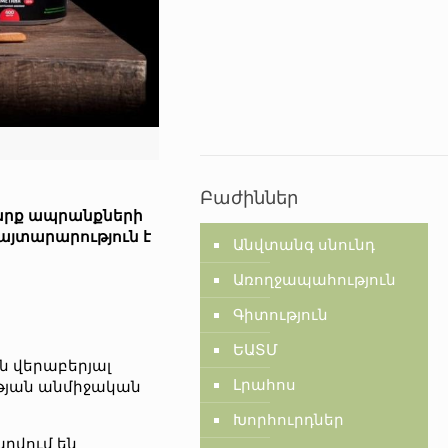
Բաժիններ
շարք ապրանքների
հայտարարություն է
Անվտանգ սնունդ
Առողջապահություն
Գիտություն
ԵԱՏՄ
ն վերաբերյալ
Լրահոս
ւթյան անմիջական
Խորհուրդներ
րվում են