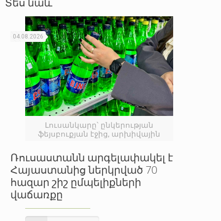
Տես նաև
04.08.2026
Լուսանկարը՝ ընկերության
ֆեյսբուքյան էջից, արխիվային
Ռուսաստանն արգելափակել է
Հայաստանից ներկրված 70
հազար շիշ ըմպելիքների
վաճառքը