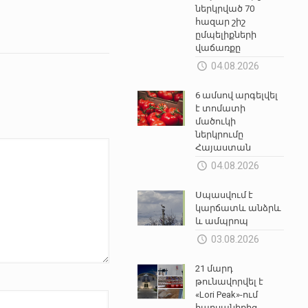
ներկրված 70
հազար շիշ
ըմպելիքների
վաճառքը
04.08.2026
6 ամսով արգելվել
է տոմատի
մածուկի
ներկրումը
Հայաստան
04.08.2026
Սպասվում է
կարճատև անձրև
և ամպրոպ
03.08.2026
21 մարդ
թունավորվել է
«Lori Peak»-ում
հարսանիքից