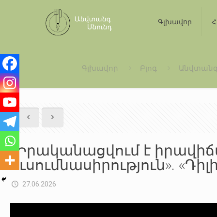
Գլխավոր
Հ
Գլխավոր
Բլոգ
Անվտանգ
«Իրականացվում է իրավի
ուսումնասիրություն». «Դիլի
27.06.2026