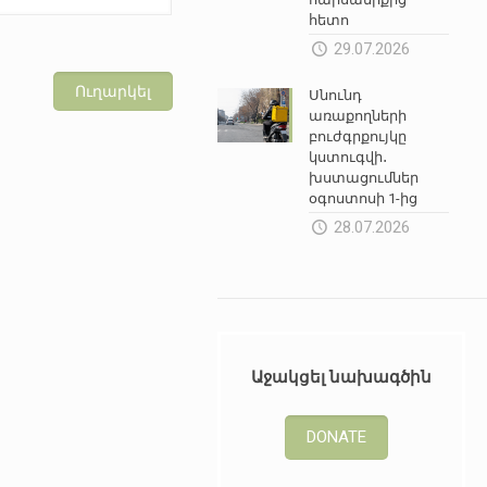
հետո
29.07.2026
Սնունդ
առաքողների
բուժգրքույկը
կստուգվի․
խստացումներ
օգոստոսի 1-ից
28.07.2026
Աջակցել նախագծին
DONATE