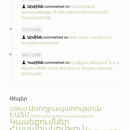
Արփինե
commented on
Ներմուծված
կաթնամթերքը. 12 նմուշից 5-ում խախտում է
հայտնաբերվել
15.11.2025
Արմինե
commented on
Melo Grano՝ արդեն նոր
փաթեթավորմամբ
08.11.2025
Կարինե
commented on
Հավելյալ սնուցում. երբ և
ինչպես ճիշտ սկսել, ինչ տալ ու ինչպես չվնասել
երեխային
Թեգեր
Առողջապահություն
ԱՑԽՄ
ԵԱՏՄ
Խմելու ջուր
Խորհուրդ մասնագետից
Կասեցումներ
Հասարակություն