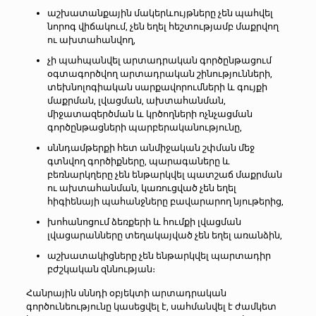
աշխատանքային մակերևույթները չեն պահվել
նորոգ վիճակում, չեն եղել հեշտությամբ մաքրվող
ու ախտահանվող,
չի պահպանվել արտադրական գործընթացում
օգտագործվող արտադրական շինությունների,
տեխնոլոգիական սարքավորումների և գույքի
մաքրման, լվացման, ախտահանման,
միջատազերծման և կրծողների ոչնչացման
գործընթացների պարբերականությունը,
սննդամթերքի հետ անմիջական շփման մեջ
գտնվող գործիքները, պարագաները և
բեռնարկղերը չեն ենթարկվել պատշաճ մաքրման
ու ախտահանման, կառուցված չեն եղել
հիգիենայի պահանջները բավարարող նյութերից,
խոհանոցում ձեռքերի և հումքի լվացման
լվացարանները տեղակայված չեն եղել առանձին,
աշխատակիցները չեն ենթարկվել պարտադիր
բժշկական զննության։
Հանրային սննդի օբյեկտի արտադրական
գործունեությունը կասեցվել է, սահմանվել է ժամկետ