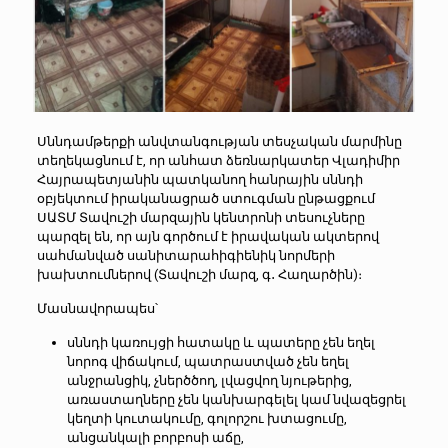
Սննդամթերքի անվտանգության տեսչական մարմինը
տեղեկացնում է, որ անհատ ձեռնարկատեր Վլադիմիր
Հայրապետյանին պատկանող հանրային սննդի
օբյեկտում իրականացրած ստուգման ընթացքում
ՍԱՏՄ Տավուշի մարզային կենտրոնի տեսուչները
պարզել են, որ այն գործում է իրավական ակտերով
սահմանված սանիտարահիգիենիկ նորմերի
խախտումներով (Տավուշի մարզ, գ․ Հաղարծին)։
Մասնավորապես՝
սննդի կառույցի հատակը և պատերը չեն եղել
նորոգ վիճակում, պատրաստված չեն եղել
անջրանցիկ, չներծծող, լվացվող նյութերից,
առաստաղները չեն կանխարգելել կամ նվազեցրել
կեղտի կուտակումը, գոլորշու խտացումը,
անցանկալի բորբոսի աճը,