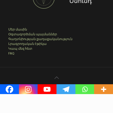
Մեր մասին
Օգտագործման պայմաններ
Գաղտնիության քաղաքականություն
Լրագրողական էթիկա
Կապ մեզ հետ
FAQ
© 2023-2026 anvtangsnund.am I Մեջբերումներ անելիս
հղումը պարտադիր է
Website Development: KhachatryanR.Co