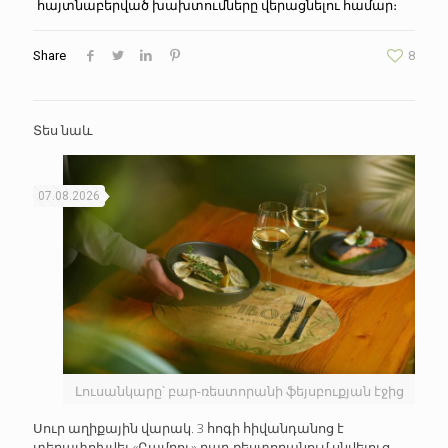
հայտնաբերված խախտումները վերացնելու համար։
Share
8
Տես նաև
07.08.2026
Լուսանկարը՝ բար-ռեստորանի ֆեյսբուքյան էջից
Սուր աղիքային վարակ. 3 հոգի հիվանդանոց է
տեղափոխվել «Բամբու» բար-ռեստորանում սնվելուց