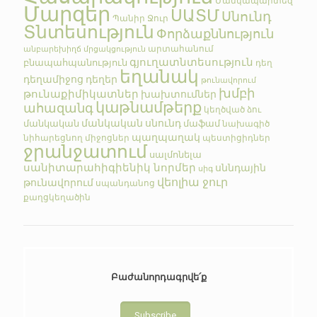
Մանկապարտեզ
Մարզեր
ՍԱՏՄ
Սնունդ
Պանիր
Ջուր
Տնտեսություն
Փորձաքննություն
արտահանում
անբարեխիղճ մրցակցություն
գյուղատնտեսություն
բնապահպանություն
դեղ
եղանակ
դեղամիջոց
դեղեր
թունավորում
խմբի
թունաքիմիկատներ
խախտումներ
կաթնամթերք
ահազանգ
կեղծված
ձու
մանկական սնունդ
մանկական
մաֆամ
նախագիծ
պաղպաղակ
նիհարեցնող միջոցներ
պեստիցիդներ
ջրանջատում
սալմոնելա
սանիտարահիգիենիկ նորմեր
սննդային
սիգ
վեոլիա ջուր
թունավորում
սպանդանոց
քաղցկեղածին
Բաժանորդագրվե՛ք
Subscribe