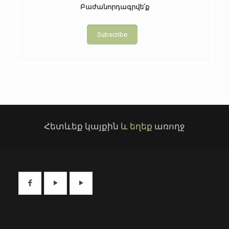
Բաժանորդագրվե՛ք
Subscribe
Հետևեք կայքին
և եղեք
առողջ