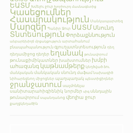
ԵԱՏՄ
Խմելու ջուր
Խորհուրդ մասնագետից
Կասեցումներ
Հասարակություն
Մանկապարտեզ
Մարզեր
ՍԱՏՄ
Սնունդ
Պանիր
Ջուր
Տնտեսություն
Փորձաքննություն
արտահանում
անբարեխիղճ մրցակցություն
գյուղատնտեսություն
բնապահպանություն
դեղ
եղանակ
դեղամիջոց
դեղեր
թունավորում
խմբի
թունաքիմիկատներ
խախտումներ
կաթնամթերք
ահազանգ
կեղծված
ձու
մանկական սնունդ
մանկական
մաֆամ
նախագիծ
պաղպաղակ
նիհարեցնող միջոցներ
պեստիցիդներ
ջրանջատում
սալմոնելա
սանիտարահիգիենիկ նորմեր
սննդային
սիգ
վեոլիա ջուր
թունավորում
սպանդանոց
քաղցկեղածին