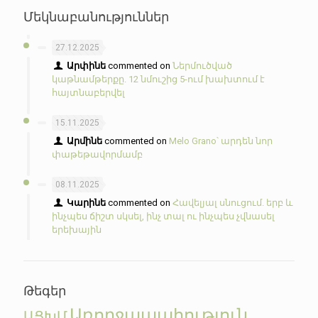
Մեկնաբանություններ
27.12.2025
Արփինե
commented on
Ներմուծված
կաթնամթերքը. 12 նմուշից 5-ում խախտում է
հայտնաբերվել
15.11.2025
Արմինե
commented on
Melo Grano՝ արդեն նոր
փաթեթավորմամբ
08.11.2025
Կարինե
commented on
Հավելյալ սնուցում. երբ և
ինչպես ճիշտ սկսել, ինչ տալ ու ինչպես չվնասել
երեխային
Թեգեր
Առողջապահություն
ԱՑԽՄ