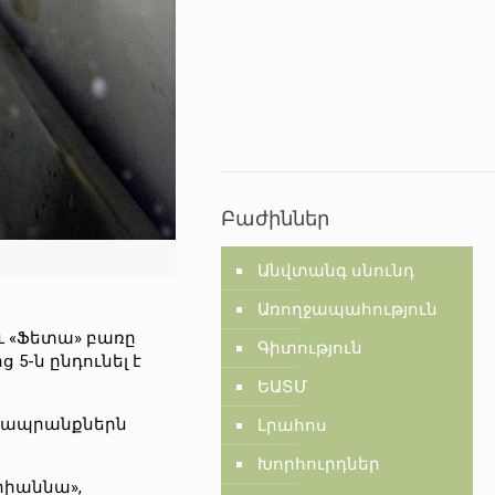
Բաժիններ
Անվտանգ սնունդ
Առողջապահություն
և «Ֆետա» բառը
Գիտություն
5-ն ընդունել է
ԵԱՏՄ
ծ ապրանքներն
Լրահոս
Խորհուրդներ
րիաննա»,