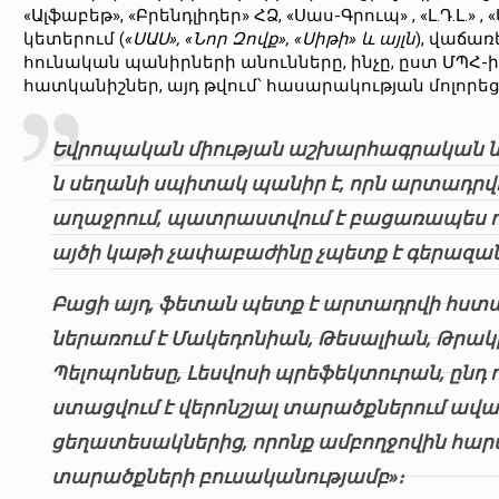
«Ալֆաբեթ», «Բրենդլիդեր» ՀՁ, «Սաս-Գրուպ» , «Լ.Դ.Լ.»
կետերում (
«ՍԱՍ», «Նոր Զովք», «Սիթի» և այլն
), վաճա
հունական պանիրների անունները, ինչը, ըստ ՄՊՀ-
հատկանիշներ, այդ թվում՝ հասարակության մոլորե
Եվրոպական միության աշխարհագրական նշ
ն սեղանի սպիտակ պանիր է, որն արտադր
աղաջրում, պատրաստվում է բացառապես ոչխ
այծի կաթի չափաբաժինը չպետք է գերազան
Բացի այդ, ֆետան պետք է արտադրվի հս
ներառում է Մակեդոնիան, Թեսալիան, Թր
Պելոպոնեսը, Լեսվոսի պրեֆեկտուրան, ընդ
ստացվում է վերոնշյալ տարածքներում ավ
ցեղատեսակներից, որոնք ամբողջովին հար
տարածքների բուսականությամբ»։