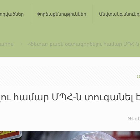
ոդվածներ
Փորձաքննություններ
Անվտանգ սնունդ
րահոս
«Ֆետա» բառն օգտագործելու համար ՄՊՀ-ն 
ւ համար ՄՊՀ-ն տուգանել է
Թեգ