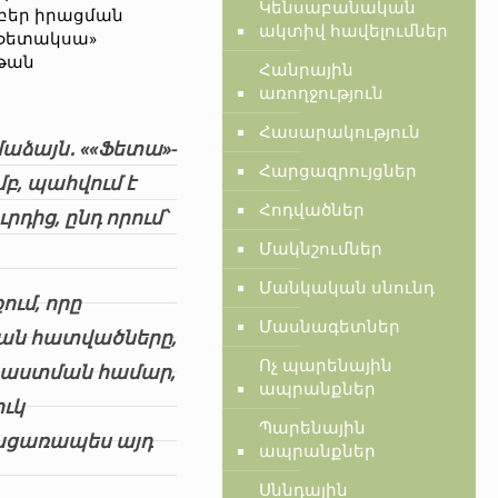
Կենսաբանական
տարբեր իրացման
ակտիվ հավելումներ
 «ֆետակսա»
յթան
Հանրային
առողջություն
Հասարակություն
աձայն․
««Ֆետա»-
Հարցազրույցներ
, պահվում է
Հոդվածներ
ից, ընդ որում՝
Մակնշումներ
Մանկական սնունդ
ւմ, որը
Մասնագետներ
կան հատվածները,
Ոչ պարենային
տրաստման համար,
ապրանքներ
ւկ
Պարենային
բացառապես այդ
ապրանքներ
Սննդային