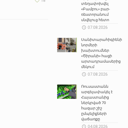
18
տեղափոխվել
«Բամբու» բար-
ռեստորանում
սնվելուց հետո
07.08.2026
Սանիտարահիգիենիկ
նորմերի
խախտումներ
«Ծիրանի» հացի
արտադրամասերից
մեկում
07.08.2026
Ռուսաստանն
արգելափակել է
Հայաստանից
ներկրված 70
հազար շիշ
ըմպելիքների
վաճառքը
04.08.2026