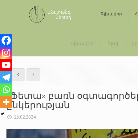
Գլխավոր
Հ
Գլխավոր
Բլոգ
Լ
«Ֆետա» բառն օգտագործելո
ընկերության
26.02.2024