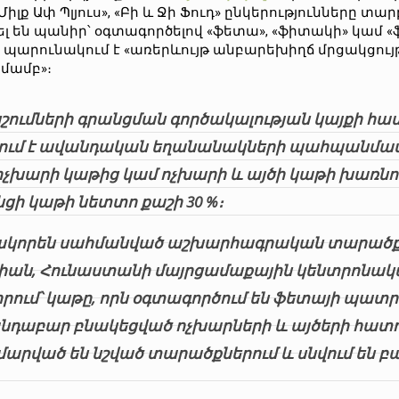
 , «Միլք Ափ Պլյուս», «Բի և Ջի Ֆուդ» ընկերությունները 
ռել են պանիր՝ օգտագործելով «ֆետա», «ֆիտակի» կամ
ի պարունակում է «առերևույթ անբարեխիղճ մրցակցու
ցմամբ»։
ումների գրանցման գործակալության կայքի
համ
վում է ավանդական եղանանակների պահպանմամբ
արի կաթից կամ ոչխարի և այծի կաթի խառնուրդ
ցի կաթի նետտո քաշի 30 %։
տակորեն սահմանված աշխարհագրական տարածքո
ակիան, Հունաստանի մայրցամաքային կենտրոնա
 որում՝ կաթը, որն օգտագործում են ֆետայի պա
անդաբար բնակեցված ոչխարների և այծերի հատո
մարված են նշված տարածքներում և սնվում են 