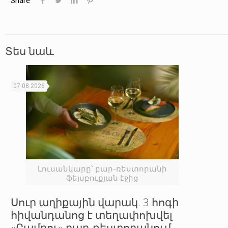
Share
Տես նաև
07.08.2026
Լուսանկարը՝ բար-ռեստորանի
ֆեյսբուքյան էջից
Սուր աղիքային վարակ. 3 հոգի
հիվանդանոց է տեղափոխվել
«Բամբու» բար-ռեստորանում