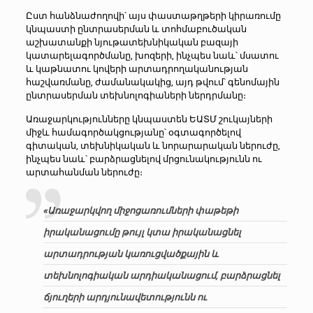
Ըստ հանձնաժողովի՝ այս փաստաթղթերի կիրառումը
կնպաստի ընտրասերման և տոհմաբուծական
աշխատանքի նյութատեխնիկական բազայի
կատարելագործմանը, խոզերի, ինչպես նաև՝ մսատու
և կաթնատու կովերի արտադրողականության
հաշվառմանը, ժամանակակից, այդ թվում՝ գենոմային
ընտրասերման տեխնոլոգիաների ներդրմանը։
Առաջարկությունները կնպաստեն ԵԱՏՄ շուկայների
միջև համագործակցությանը՝ օգտագործելով
գիտական, տեխնիկական և նորարարական ներուժը,
ինչպես նաև՝ բարձրացնելով մրցունակությունն ու
արտահանման ներուժը։
«Առաջարկվող միջոցառումների փաթեթի
իրականացումը թույլ կտա իրականացնել
արտադրության կառուցվածքային և
տեխնոլոգիական արդիականացում, բարձրացնել
ճյուղերի արդյունավետությունն ու