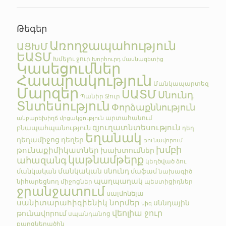
Թեգեր
Առողջապահություն
ԱՑԽՄ
ԵԱՏՄ
Խմելու ջուր
Խորհուրդ մասնագետից
Կասեցումներ
Հասարակություն
Մանկապարտեզ
Մարզեր
ՍԱՏՄ
Սնունդ
Պանիր
Ջուր
Տնտեսություն
Փորձաքննություն
արտահանում
անբարեխիղճ մրցակցություն
գյուղատնտեսություն
բնապահպանություն
դեղ
եղանակ
դեղամիջոց
դեղեր
թունավորում
խմբի
թունաքիմիկատներ
խախտումներ
կաթնամթերք
ահազանգ
կեղծված
ձու
մանկական սնունդ
մանկական
մաֆամ
նախագիծ
պաղպաղակ
նիհարեցնող միջոցներ
պեստիցիդներ
ջրանջատում
սալմոնելա
սանիտարահիգիենիկ նորմեր
սննդային
սիգ
վեոլիա ջուր
թունավորում
սպանդանոց
քաղցկեղածին