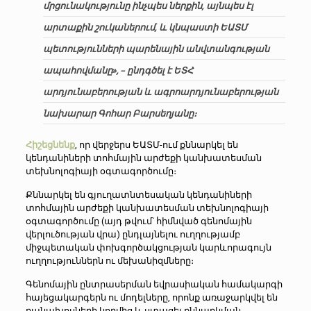
մրցունակությունը ինչպես ներքին, այնպես էլ
արտաքին շուկաներում, և կնպաստի ԵԱՏՄ
պետությունների պարենային անվտանգության
ապահովմանը», – ընդգծել է ԵՏՀ
արդյունաբերության և ագրոարդյունաբերության
նախարար Գոհար Բարսեղյանը։
Հիշեցնենք
, որ վերջերս
ԵԱՏՄ-ում քննարկել են
կենդանիների տոհմային արժեքի կանխատեսման
տեխնոլոգիայի օգտագործումը։
Քննարկել են գյուղատնտեսական կենդանիների
տոհմային արժեքի կանխատեսման տեխնոլոգիայի
օգտագործումը (այդ թվում՝ հիմնված գենոմային
վերլուծության վրա) ընդլայնելու ուղղությամբ
միջպետական փոխգործակցության կարևորագույն
ուղղություններն ու մեխանիզմները։
Գենոմային ընտրասերման եվրասիական համակարգի
հայեցակարգերն ու մոդելները, որոնք առաջարկվել են
բանախոսների կողմից և ստացել քննարկման