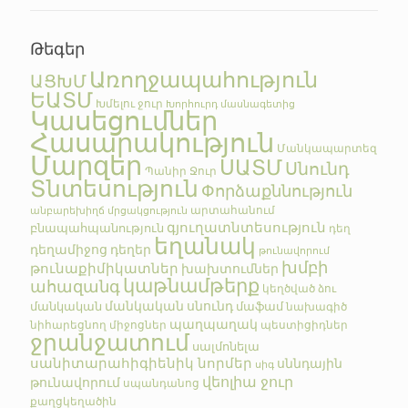
Թեգեր
Առողջապահություն
ԱՑԽՄ
ԵԱՏՄ
Խմելու ջուր
Խորհուրդ մասնագետից
Կասեցումներ
Հասարակություն
Մանկապարտեզ
Մարզեր
ՍԱՏՄ
Սնունդ
Պանիր
Ջուր
Տնտեսություն
Փորձաքննություն
արտահանում
անբարեխիղճ մրցակցություն
գյուղատնտեսություն
բնապահպանություն
դեղ
եղանակ
դեղամիջոց
դեղեր
թունավորում
խմբի
թունաքիմիկատներ
խախտումներ
կաթնամթերք
ահազանգ
կեղծված
ձու
մանկական սնունդ
մանկական
մաֆամ
նախագիծ
պաղպաղակ
նիհարեցնող միջոցներ
պեստիցիդներ
ջրանջատում
սալմոնելա
սանիտարահիգիենիկ նորմեր
սննդային
սիգ
վեոլիա ջուր
թունավորում
սպանդանոց
քաղցկեղածին