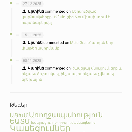
27.12.2025
Արփինե
commented on
Ներմուծված
կաթնամթերքը. 12 նմուշից 5-ում խախտում է
հայտնաբերվել
15.11.2025
Արմինե
commented on
Melo Grano՝ արդեն նոր
փաթեթավորմամբ
08.11.2025
Կարինե
commented on
Հավելյալ սնուցում. երբ և
ինչպես ճիշտ սկսել, ինչ տալ ու ինչպես չվնասել
երեխային
Թեգեր
Առողջապահություն
ԱՑԽՄ
ԵԱՏՄ
Խմելու ջուր
Խորհուրդ մասնագետից
Կասեցումներ