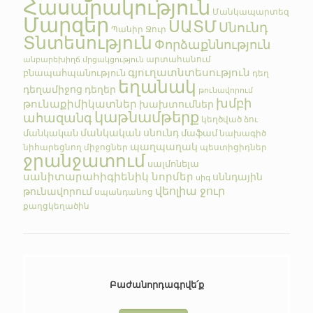
Հասարակություն
Մանկապարտեզ
Մարզեր
ՍԱՏՄ
Սնունդ
Պանիր
Ջուր
Տնտեսություն
Փորձաքննություն
արտահանում
անբարեխիղճ մրցակցություն
գյուղատնտեսություն
բնապահպանություն
դեղ
եղանակ
դեղամիջոց
դեղեր
թունավորում
խմբի
թունաքիմիկատներ
խախտումներ
կաթնամթերք
ահազանգ
կեղծված
ձու
մանկական սնունդ
մանկական
մաֆամ
նախագիծ
պաղպաղակ
նիհարեցնող միջոցներ
պեստիցիդներ
ջրանջատում
սալմոնելա
սանիտարահիգիենիկ նորմեր
սննդային
սիգ
վեոլիա ջուր
թունավորում
սպանդանոց
քաղցկեղածին
Բաժանորդագրվե՛ք