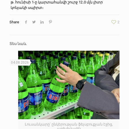
թ. հունիսի 1-ը կարտահանվի շուրջ 12․0 մլն լիտր
կոնյակի սպիրտ։
Share
2
Տես նաև
04.08.2026
Լուսանկարը՝ ընկերության ֆեյսբուքյան էջից,
արխիվային