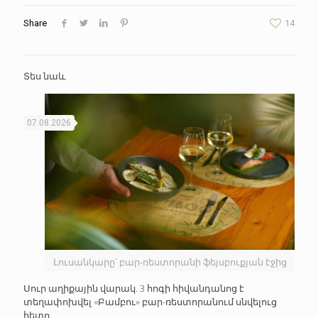
Share
14
Տես նաև
07.08.2026
Լուսանկարը՝ բար-ռեստորանի ֆեյսբուքյան էջից
Սուր աղիքային վարակ. 3 հոգի հիվանդանոց է
տեղափոխվել «Բամբու» բար-ռեստորանում սնվելուց
հետո