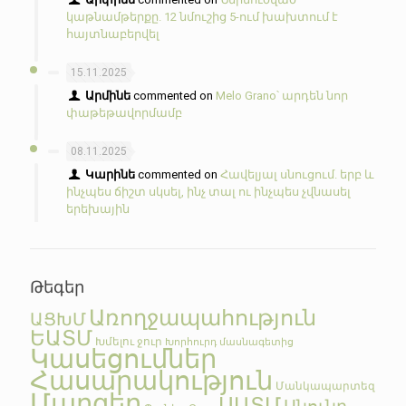
կաթնամթերքը. 12 նմուշից 5-ում խախտում է
հայտնաբերվել
15.11.2025
Արմինե
commented on
Melo Grano՝ արդեն նոր
փաթեթավորմամբ
08.11.2025
Կարինե
commented on
Հավելյալ սնուցում. երբ և
ինչպես ճիշտ սկսել, ինչ տալ ու ինչպես չվնասել
երեխային
Թեգեր
Առողջապահություն
ԱՑԽՄ
ԵԱՏՄ
Խմելու ջուր
Խորհուրդ մասնագետից
Կասեցումներ
Հասարակություն
Մանկապարտեզ
Մարզեր
ՍԱՏՄ