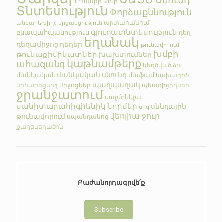
Սնունդ
Պանիր
Ջուր
Տնտեսություն
Փորձաքննություն
արտահանում
անբարեխիղճ մրցակցություն
գյուղատնտեսություն
բնապահպանություն
դեղ
եղանակ
դեղամիջոց
դեղեր
թունավորում
խմբի
թունաքիմիկատներ
խախտումներ
կաթնամթերք
ահազանգ
կեղծված
ձու
մանկական սնունդ
մանկական
մաֆամ
նախագիծ
պաղպաղակ
նիհարեցնող միջոցներ
պեստիցիդներ
ջրանջատում
սալմոնելա
սանիտարահիգիենիկ նորմեր
սննդային
սիգ
վեոլիա ջուր
թունավորում
սպանդանոց
քաղցկեղածին
Բաժանորդագրվե՛ք
Subscribe