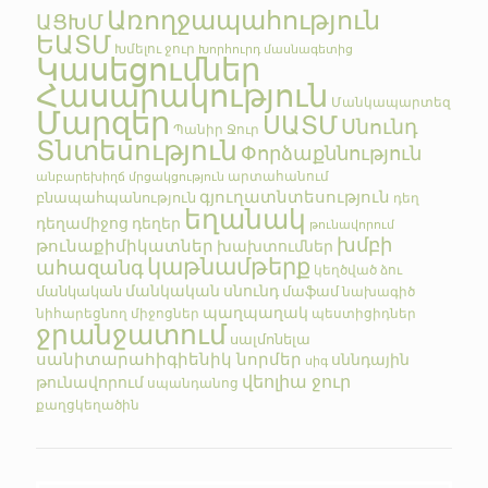
Առողջապահություն
ԱՑԽՄ
ԵԱՏՄ
Խմելու ջուր
Խորհուրդ մասնագետից
Կասեցումներ
Հասարակություն
Մանկապարտեզ
Մարզեր
ՍԱՏՄ
Սնունդ
Պանիր
Ջուր
Տնտեսություն
Փորձաքննություն
արտահանում
անբարեխիղճ մրցակցություն
գյուղատնտեսություն
բնապահպանություն
դեղ
եղանակ
դեղամիջոց
դեղեր
թունավորում
խմբի
թունաքիմիկատներ
խախտումներ
կաթնամթերք
ահազանգ
կեղծված
ձու
մանկական սնունդ
մանկական
մաֆամ
նախագիծ
պաղպաղակ
նիհարեցնող միջոցներ
պեստիցիդներ
ջրանջատում
սալմոնելա
սանիտարահիգիենիկ նորմեր
սննդային
սիգ
վեոլիա ջուր
թունավորում
սպանդանոց
քաղցկեղածին