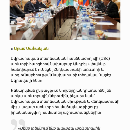
●
Արամ Սահակյան
Եվրասիական տնտեսական հանձնաժողովի (ԵՏՀ)
առևտրի հարցերով նախարար Անդրեյ Սլեպնևը
հանդիպում է ունեցել Հնդկաստանի առևտրի և
արդյունաբերության նախարարի տեղակալ Ռաջեշ
Ագրավալի հետ։
Քննարկման ընթացքում կողմերը անդրադարձել են
առկա առևտրային ներուժին, ինչպես նաև՝
Եվրասիական տնտեսական միության և Հնդկաստանի
միջև ազատ առևտրի համաձայնագրի շուրջ
իրականացվող համատեղ աշխատանքներին։
«Մենք տեսնում ենք ապագա առևտրային