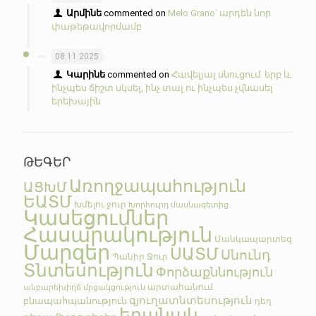
Արմինե
commented on
Melo Grano՝ արդեն նոր
փաթեթավորմամբ
08.11.2025
Կարինե
commented on
Հավելյալ սնուցում. երբ և
ինչպես ճիշտ սկսել, ինչ տալ ու ինչպես չվնասել
երեխային
ԹԵԳԵՐ
Առողջապահություն
ԱՑԽՄ
ԵԱՏՄ
Խմելու ջուր
Խորհուրդ մասնագետից
Կասեցումներ
Հասարակություն
Մանկապարտեզ
Մարզեր
ՍԱՏՄ
Սնունդ
Պանիր
Ջուր
Տնտեսություն
Փորձաքննություն
արտահանում
անբարեխիղճ մրցակցություն
գյուղատնտեսություն
բնապահպանություն
դեղ
եղանակ