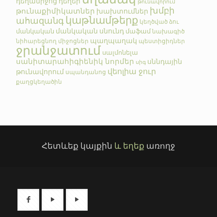
դեղամիջոց
դեղեր
թունավորում
խմբի
թունաքիմիկատներ
խախտումներ
կաթնամթերք
ահազանգ
կեղծված
ձու
մանկական սնունդ
մանկական
մաֆամ
նախագիծ
պաղպաղակ
նիհարեցնող միջոցներ
պեստիցիդներ
ջրանջատում
սալմոնելա
սանիտարահիգիենիկ նորմեր
սննդային
սիգ
վեոլիա ջուր
թունավորում
սպանդանոց
քաղցկեղածին
Հետևեք կայքին
և եղեք
առողջ