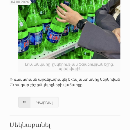
04.08.2026
Լուսանկարը՝ ընկերության ֆեյսբուքյան էջից,
արխիվային
Ռուսաստանն արգելափակել է Հայաստանից ներկրված
70 հազար շիշ ըմպելիքների վաճառքը
Կարդալ
Մեկնաբանել