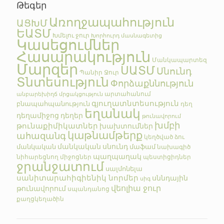
Թեգեր
Առողջապահություն
ԱՑԽՄ
ԵԱՏՄ
Խմելու ջուր
Խորհուրդ մասնագետից
Կասեցումներ
Հասարակություն
Մանկապարտեզ
Մարզեր
ՍԱՏՄ
Սնունդ
Պանիր
Ջուր
Տնտեսություն
Փորձաքննություն
արտահանում
անբարեխիղճ մրցակցություն
գյուղատնտեսություն
բնապահպանություն
դեղ
եղանակ
դեղամիջոց
դեղեր
թունավորում
խմբի
թունաքիմիկատներ
խախտումներ
կաթնամթերք
ահազանգ
կեղծված
ձու
մանկական սնունդ
մանկական
մաֆամ
նախագիծ
պաղպաղակ
նիհարեցնող միջոցներ
պեստիցիդներ
ջրանջատում
սալմոնելա
սանիտարահիգիենիկ նորմեր
սննդային
սիգ
վեոլիա ջուր
թունավորում
սպանդանոց
քաղցկեղածին