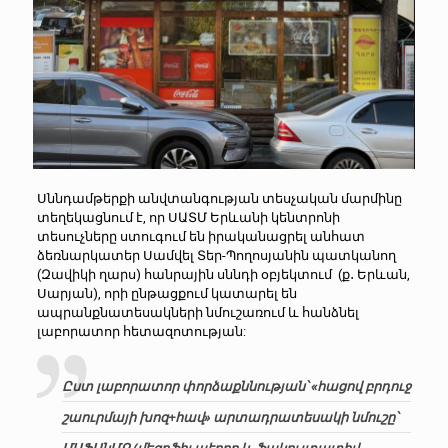
Սննդամթերքի անվտանգության տեսչական մարմինը
տեղեկացնում է, որ ՍԱՏՄ Երևանի կենտրոնի
տեսուչները ստուգում են իրականացրել անհատ
ձեռնարկատեր Սամվել Տեր-Պողոսյանին պատկանող
(Զավիկի ղարս) հանրային սննդի օբյեկտում (ք․ Երևան,
Սարյան), որի ընթացքում կատարել են
ապրանքնատեսակների նմուշառում և հանձնել
լաբորատոր հետազոտության:
Ըստ լաբորատոր փորձաքննության՝ «հացով բրդուջ
շաուրմայի խոզ+հավ» արտադրատեսակի նմուշը՝
ՄԱՖԱնՄՔ (մեզոֆիլ աէրոբ և ֆակուլտատիվ