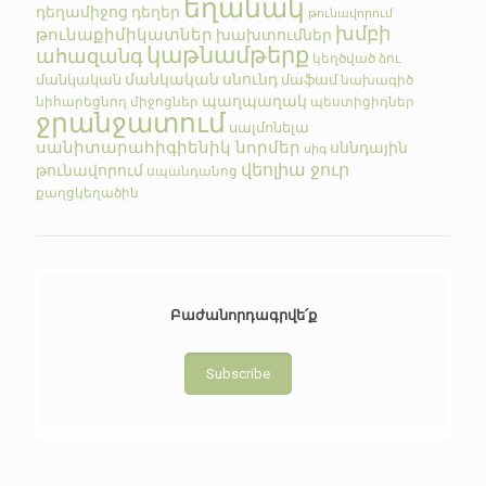
եղանակ
դեղամիջոց
դեղեր
թունավորում
խմբի
թունաքիմիկատներ
խախտումներ
կաթնամթերք
ահազանգ
կեղծված
ձու
մանկական սնունդ
մանկական
մաֆամ
նախագիծ
պաղպաղակ
նիհարեցնող միջոցներ
պեստիցիդներ
ջրանջատում
սալմոնելա
սանիտարահիգիենիկ նորմեր
սննդային
սիգ
վեոլիա ջուր
թունավորում
սպանդանոց
քաղցկեղածին
Բաժանորդագրվե՛ք
Subscribe