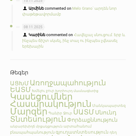
15.11.2025
Արմինե
commented on
Melo Grano՝ արդեն նոր
փաթեթավորմամբ
08.11.2025
Կարինե
commented on
Հավելյալ սնուցում. երբ և
ինչպես ճիշտ սկսել, ինչ տալ ու ինչպես չվնասել
երեխային
Թեգեր
Առողջապահություն
ԱՑԽՄ
ԵԱՏՄ
Խմելու ջուր
Խորհուրդ մասնագետից
Կասեցումներ
Հասարակություն
Մանկապարտեզ
Մարզեր
ՍԱՏՄ
Սնունդ
Պանիր
Ջուր
Տնտեսություն
Փորձաքննություն
արտահանում
անբարեխիղճ մրցակցություն
գյուղատնտեսություն
բնապահպանություն
դեղ