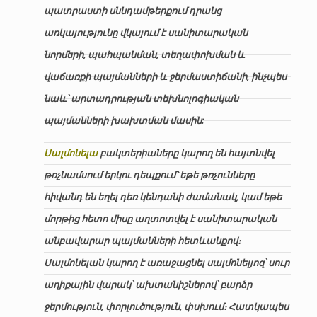
պատրաստի սննդամթերքում դրանց
առկայությունը վկայում է սանիտարական
նորմերի, պահպանման, տեղափոխման և
վաճառքի պայմանների և ջերմաստիճանի, ինչպես
նաև՝ արտադրության տեխնոլոգիական
պայմանների խախտման մասին:
Սալմոնելա
բակտերիաները կարող են հայտնվել
թռչնամսում երկու դեպքում՝ եթե թռչունները
հիվանդ են եղել դեռ կենդանի ժամանակ, կամ եթե
մորթից հետո միսը աղտոտվել է սանիտարական
անբավարար պայմանների հետևանքով։
Սալմոնելան կարող է առաջացնել սալմոնելյոզ՝ սուր
աղիքային վարակ՝ ախտանիշներով՝ բարձր
ջերմություն, փորլուծություն, փսխում։ Հատկապես