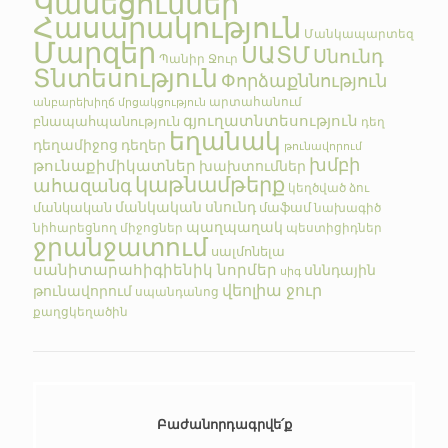
Կասեցումներ
Հասարակություն
Մանկապարտեզ
Մարզեր
ՍԱՏՄ
Սնունդ
Պանիր
Ջուր
Տնտեսություն
Փորձաքննություն
արտահանում
անբարեխիղճ մրցակցություն
գյուղատնտեսություն
բնապահպանություն
դեղ
եղանակ
դեղամիջոց
դեղեր
թունավորում
խմբի
թունաքիմիկատներ
խախտումներ
կաթնամթերք
ահազանգ
կեղծված
ձու
մանկական սնունդ
մանկական
մաֆամ
նախագիծ
պաղպաղակ
նիհարեցնող միջոցներ
պեստիցիդներ
ջրանջատում
սալմոնելա
սանիտարահիգիենիկ նորմեր
սննդային
սիգ
վեոլիա ջուր
թունավորում
սպանդանոց
քաղցկեղածին
Բաժանորդագրվե՛ք