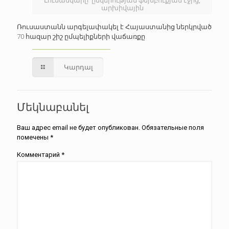
Լուսանկարը՝ ընկերության ֆեյսբուքյան էջից,
արխիվային
Ռուսաստանն արգելափակել է Հայաստանից ներկրված
70 հազար շիշ ըմպելիքների վաճառքը
Կարդալ
Մեկնաբանել
Ваш адрес email не будет опубликован.
Обязательные поля
помечены
*
Комментарий
*