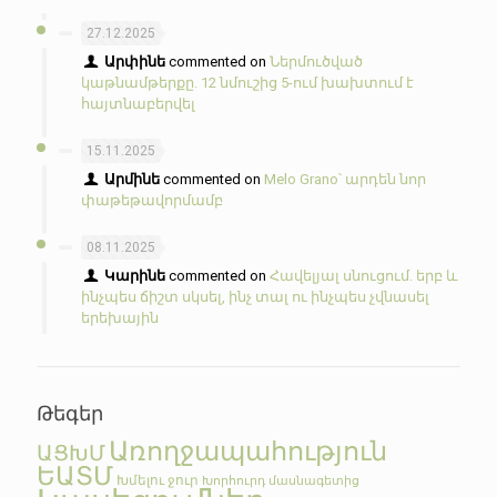
27.12.2025
Արփինե
commented on
Ներմուծված
կաթնամթերքը. 12 նմուշից 5-ում խախտում է
հայտնաբերվել
15.11.2025
Արմինե
commented on
Melo Grano՝ արդեն նոր
փաթեթավորմամբ
08.11.2025
Կարինե
commented on
Հավելյալ սնուցում. երբ և
ինչպես ճիշտ սկսել, ինչ տալ ու ինչպես չվնասել
երեխային
Թեգեր
Առողջապահություն
ԱՑԽՄ
ԵԱՏՄ
Խմելու ջուր
Խորհուրդ մասնագետից