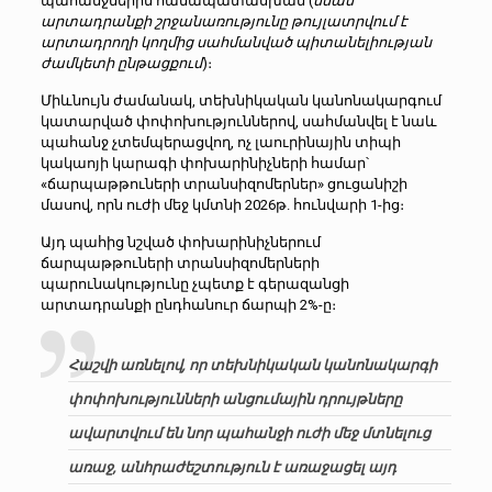
պահանջներին համապատասխան (
նման
արտադրանքի շրջանառությունը թույլատրվում է
արտադրողի կողմից սահմանված պիտանելիության
ժամկետի ընթացքում
)։
Միևնույն ժամանակ, տեխնիկական կանոնակարգում
կատարված փոփոխություններով, սահմանվել է նաև
պահանջ չտեմպերացվող, ոչ լաուրինային տիպի
կակաոյի կարագի փոխարինիչների համար՝
«ճարպաթթուների տրանսիզոմերներ» ցուցանիշի
մասով, որն ո
ւժի մեջ կմտնի 2026թ. հունվարի 1-ից։
Այդ պահից նշված փոխարինիչներում
ճարպաթթուների տրանսիզոմերների
պարունակությունը չպետք է գերազանցի
արտադրանքի ընդհանուր ճարպի 2%-ը։
Հաշվի առնելով, որ տեխնիկական կանոնակարգի
փոփոխությունների անցումային դրույթները
ավարտվում են նոր պահանջի ուժի մեջ մտնելուց
առաջ, անհրաժեշտություն է առաջացել այդ