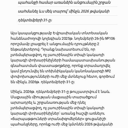
պահանջի համար առանձին անցումային շրջան
սահմանել ևս մեկ տարով՝ մինչև 2026 թվականի
դեկտեմբերի 31-ը։
Այս կապակցությամբ Եվրասիական տնտեսական
հանձնաժողովի կոլեգիան 2025թ. նոյեմբերի 26-ին №106
որոշմամբ լրացրել է անցումային դրույթները 2
ենթակետերով։ Դրանք նախատեսում են, որ
չտեմպերացվող, ոչ լաուրինային տիպի կակաոյի
կարագի փոխարինիչների համապատասխանության
գնահատման փաստաթղթերը, որոնք տրամադրվել
կամ ընդունվել են տեխնիկական կանոնակարգի №2
փոփոխությունների ուժի մեջ մտնելուց հետո, գործում
են մինչև 2026թ. դեկտեմբերի 31-ը։
Մինչև 2026թ. դեկտեմբերի 31-ը թույլատրվում է նաև
Մաքսային միության մաքսային տարածքում
արտադրել և շրջանառության մեջ դնել
չտեմպերացվող, ոչ լաուրինային տիպի կակաոյի
կարագի փոխարինիչներ՝ առանց հաշվի առնելու
«ճարպաթթուների տրանսիզոմերներ» ցուցանիշի
պահանջները, որոնք ուժի մեջ կմտնեն 2026 թվականի