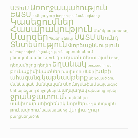
Առողջապահություն
ԱՑԽՄ
ԵԱՏՄ
Խմելու ջուր
Խորհուրդ մասնագետից
Կասեցումներ
Հասարակություն
Մանկապարտեզ
Մարզեր
ՍԱՏՄ
Սնունդ
Պանիր
Ջուր
Տնտեսություն
Փորձաքննություն
արտահանում
անբարեխիղճ մրցակցություն
գյուղատնտեսություն
բնապահպանություն
դեղ
եղանակ
դեղամիջոց
դեղեր
թունավորում
խմբի
թունաքիմիկատներ
խախտումներ
կաթնամթերք
ահազանգ
կեղծված
ձու
մանկական սնունդ
մանկական
մաֆամ
նախագիծ
պաղպաղակ
նիհարեցնող միջոցներ
պեստիցիդներ
ջրանջատում
սալմոնելա
սանիտարահիգիենիկ նորմեր
սննդային
սիգ
վեոլիա ջուր
թունավորում
սպանդանոց
քաղցկեղածին